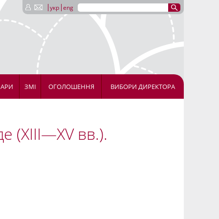
укр
eng
НАРИ
ЗМІ
ОГОЛОШЕННЯ
ВИБОРИ ДИРЕКТОРА
 (XIII—XV вв.).