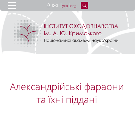
укр
eng
Александрійські фараони
та їхні піддані