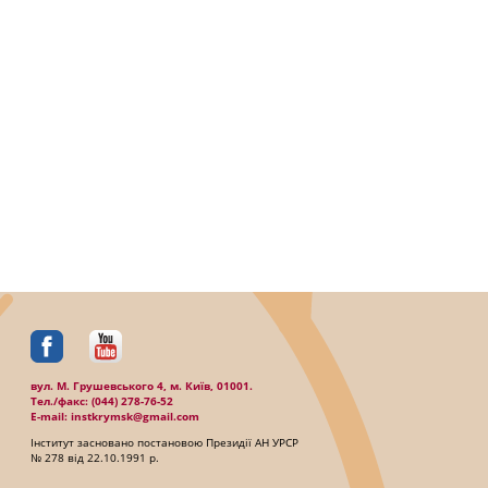
вул. М. Грушевського 4, м. Київ, 01001.
Тел./факc: (044) 278-76-52
E-mail: instkrymsk@gmail.com
Інститут засновано постановою Президії АН УРСР
№ 278 від 22.10.1991 р.