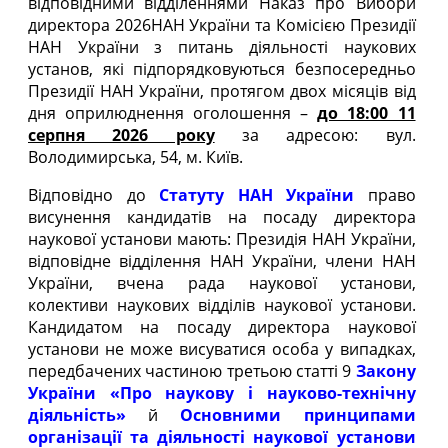
відповідними відділеннями
Наказ про Вибори
директора 2026
НАН України та Комісією Президії
НАН України з питань діяльності наукових
установ, які підпорядковуються безпосередньо
Президії НАН України, протягом двох місяців від
дня оприлюднення оголошення –
до 18:00 11
серпня 2026 року
за адресою: вул.
Володимирська, 54, м. Київ.
Відповідно до
Статуту НАН України
право
висунення кандидатів на посаду директора
наукової установи мають: Президія НАН України,
відповідне відділення НАН України, члени НАН
України, вчена рада наукової установи,
колективи наукових відділів наукової установи.
Кандидатом на посаду директора наукової
установи не може висуватися особа у випадках,
передбачених частиною третьою статті 9
Закону
України «Про наукову і науково-технічну
діяльність»
й
Основними принципами
організації та діяльності наукової установи