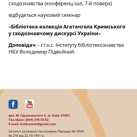
сходознавства (конференц-зал, 7-й поверх)
відбудеться науковий семінар
«
Бібліотека-колекція Агатангела Кримського
у сходознавчому дискурсі України
»
Доповідач
– ст.н.с. Інституту бібліотекознавства
НБУ Володимир Підвойний.
вул. М. Грушевського 4, м. Київ, 01001.
Тел./факc: (044) 278-76-52
E-mail: instkrymsk@gmail.com
Інститут засновано постановою Президії АН УРСР
№ 278 від 22.10.1991 р.