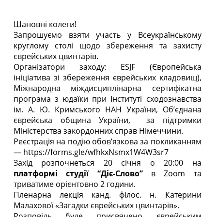
Шановні колеги!
Запрошуємо взяти участь у Всеукраїнському
круглому столі щодо збереження та захисту
єврейських цвинтарів.
Організатори заходу: ESJF (Європейська
ініціатива зі збереження єврейських кладовищ),
Міжнародна міждисциплінарна сертифікатна
програма з юдаїки при Інституті сходознавства
ім. А. Ю. Кримського НАН України, Об’єднана
єврейська община України, за підтримки
Міністерства закордонних справ Німеччини.
Реєстрація на подію обов’язкова за покликанням
—
https://forms.gle/wfhkxNsmx1W4W3sr7
Захід розпочнеться 20 січня о 20:00 на
платформі студії “Діє-Слово”
в Zoom та
триватиме орієнтовно 2 години.
Пленарна лекція канд. філос. н. Катерини
Малахової «Загадки єврейських цвинтарів».
Розповідь буде присвячено єврейським