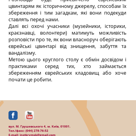
цвинтарям як історичному джерелу, способам їх
збереження і тим загадкам, які вони подекуди
ставлять перед нами.
Далі всі охочі учасники (музейники, історики,
краєзнавці, волонтери) матимуть можливість
розповісти про те, як вони власноруч оберігають
єврейські цвинтарі від знищення, забуття та
вандалізму.
Метою цього круглого столу є обмін досвідом і
практиками серед тих, хто займається
збереженням єврейських кладовищ або хоче
почати це робити.
вул. М. Грушевського 4, м. Київ, 01001.
Тел./факc: (044) 278-76-52
E-mail: instkrymsk@gmail.com