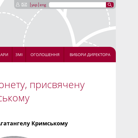
укр
eng
НАРИ
ЗМІ
ОГОЛОШЕННЯ
ВИБОРИ ДИРЕКТОРА
монету, присвячену
ському
 Агатангелу Кримському