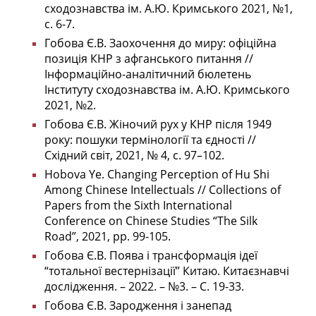
сходознавства ім. А.Ю. Кримського 2021, №1,
с. 6-7.
Гобова Є.В. Заохочення до миру: офіційна
позиція КНР з афганського питання //
Інформаційно-аналітичний бюлетень
Інституту сходознавства ім. А.Ю. Кримського
2021, №2.
Гобова Є.В. Жіночий рух у КНР після 1949
року: пошуки термінології та єдності //
Східний світ, 2021, № 4, с. 97–102.
Hobova Ye. Changing Perception of Hu Shi
Among Chinese Intellectuals // Collections of
Papers from the Sixth International
Conference on Chinese Studies “The Silk
Road”, 2021, pp. 99-105.
Гобова Є.В. Поява і трансформація ідеї
“тотальної вестернізації” Китаю. Китаєзнавчі
дослідження. – 2022. – №3. – С. 19-33.
Гобова Є.В.
Зародження і занепад