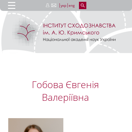
укр
eng
Гобова Євгенія
Валеріївна