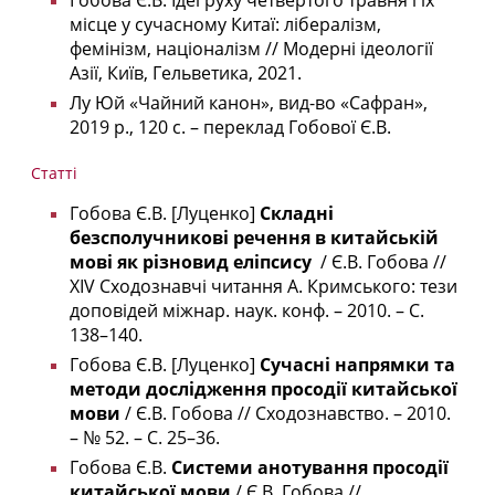
Гобова Є.В. Ідеї руху четвертого травня і їх
місце у сучасному Китаї: лібералізм,
фемінізм, націоналізм // Модерні ідеології
Азії, Київ, Гельветика, 2021.
Лу Юй «Чайний канон», вид-во «Сафран»,
2019 р., 120 с. – переклад Гобової Є.В.
Статті
Гобова Є.В. [Луценко]
Складні
безсполучникові речення в китайській
мові як різновид еліпсису
/ Є.В. Гобова //
XIV Сходознавчі читання А. Кримського: тези
доповідей міжнар. наук. конф. – 2010. – С.
138–140.
Гобова Є.В. [Луценко]
Сучасні напрямки та
методи дослідження просодії китайської
мови
/ Є.В. Гобова // Сходознавство. – 2010.
– № 52. – С. 25–36.
Гобова Є.В.
Системи анотування просодії
китайської мови
/ Є.В. Гобова //