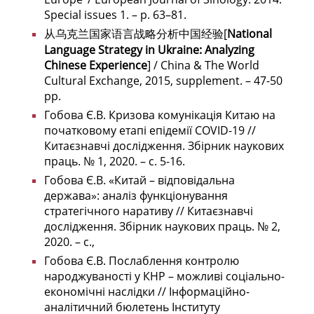
Special issues 1. – p. 63–81.
从乌克兰国家语言战略分析中国经验[
National
Language Strategy in Ukraine: Analyzing
Chinese Experience
] / China & The World
Cultural Exchange, 2015, supplement. – 47-50
pp.
Гобова Є.В. Кризова комунікація Китаю на
початковому етапі епідемії COVID-19 //
Китаєзнавчі дослідження. Збірник наукових
праць. № 1, 2020. – с. 5-16.
Гобова Є.В. «Китай – відповідальна
держава»: аналіз функціонування
стратегічного наративу // Китаєзнавчі
дослідження.
Збірник наукових праць. №
2
,
2020. – с.,
Гобова Є.В. Послаблення контролю
народжуваності у КНР – можливі соціально-
економічні наслідки // Інформаційно-
аналітичний бюлетень Інституту