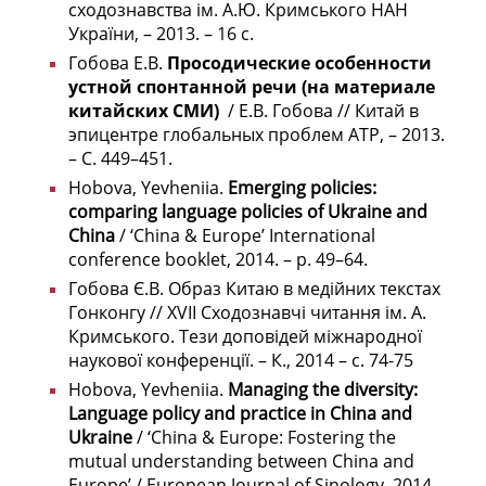
сходознавства ім. А.Ю. Кримського НАН
України, – 2013. – 16 с.
Гобова Е.В.
Просодические особенности
устной спонтанной речи (на материале
китайских СМИ)
/ Е.В. Гобова // Китай в
эпицентре глобальных проблем АТР, – 2013.
– С. 449–451.
Hobova, Yevheniia.
Emerging policies:
comparing language policies of Ukraine and
China
/ ‘China & Europe’ International
conference booklet, 2014. – p. 49–64.
Гобова Є.В. Образ Китаю в медійних текстах
Гонконгу // XVII Сходознавчі читання ім. А.
Кримського. Тези доповідей міжнародної
наукової конференції. – К., 2014 – с. 74-75
Hobova, Yevheniia.
Managing the diversity:
Language policy and practice in China and
Ukraine
/ ‘China & Europe: Fostering the
mutual understanding between China and
Europe’ / European Journal of Sinology. 2014.