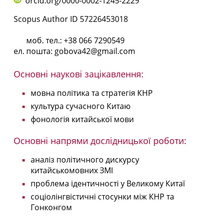
orcid.org/0000-0002-1245-2229
Scopus Author ID
57226453018
моб. тел.: +38 066 7290549
ел. пошта:
gobova42@gmail.com
Основні наукові зацікавлення:
мовна політика та стратегія КНР
культура сучасного Китаю
фонологія китайської мови
Основні напрями дослідницької роботи:
аналіз політичного дискурсу
китайськомовних ЗМІ
проблема ідентичності у Великому Китаї
соціолінгвістичні стосунки між КНР та
Гонконгом