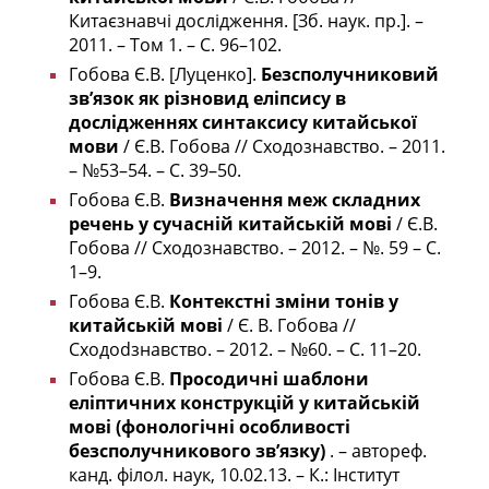
Китаєзнавчі дослідження. [Зб. наук. пр.]. –
2011. – Том 1. – С. 96–102.
Гобова Є.В. [Луценко].
Безсполучниковий
зв’язок як різновид еліпсису в
дослідженнях синтаксису китайської
мови
/ Є.В. Гобова // Сходознавство. – 2011.
– №53–54. – С. 39–50.
Гобова Є.В.
Визначення меж складних
речень у сучасній китайській мові
/ Є.В.
Гобова // Сходознавство. – 2012. – №. 59 – С.
1–9.
Гобова Є.В.
Контекстні зміни тонів у
китайській мові
/ Є. В. Гобова //
Сходоdзнавство. – 2012. – №60. – С. 11–20.
Гобова Є.В.
Просодичні шаблони
еліптичних конструкцій у китайській
мові (фонологічні особливості
безсполучникового зв’язку)
. – автореф.
канд. філол. наук, 10.02.13. – К.: Інститут