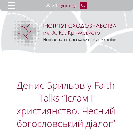
укр
eng
Денис Брильов у Faith
Talks “Іслам і
християнство. Чесний
богословський діалог”