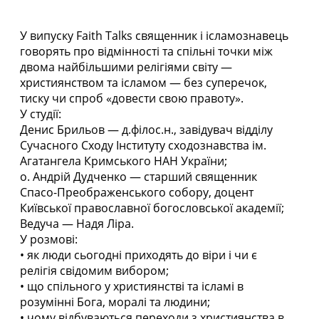
У випуску Faith Talks священник і ісламознавець
говорять про відмінності та спільні точки між
двома найбільшими релігіями світу —
християнством та ісламом — без суперечок,
тиску чи спроб «довести свою правоту».
У студії:
Денис Брильов — д.філос.н., завідувач відділу
Сучасного Сходу Інституту сходознавства ім.
Агатангела Кримського НАН України;
о. Андрій Дудченко — старший священник
Спасо-Преображенського собору, доцент
Київської православної богословської академії;
Ведуча — Надя Ліра.
У розмові:
• як люди сьогодні приходять до віри і чи є
релігія свідомим вибором;
• що спільного у християнстві та ісламі в
розумінні Бога, моралі та людини;
• чому відбуваються переходи з християнства в