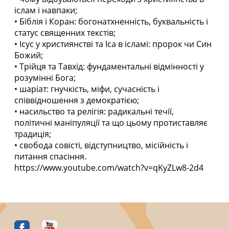
іслам і навпаки;
• Біблія і Коран: богонатхненність, буквальність і
статус священних текстів;
• Ісус у християнстві та Іса в ісламі: пророк чи Син
Божий;
• Трійця та Тавхід: фундаментальні відмінності у
розумінні Бога;
• шаріат: гнучкість, міфи, сучасність і
співвідношення з демократією;
• насильство та релігія: радикальні течії,
політичні маніпуляції та що цьому протиставляє
традиція;
• свобода совісті, відступництво, місійність і
питання спасіння.
https://www.youtube.com/watch?v=qKyZLw8-2d4