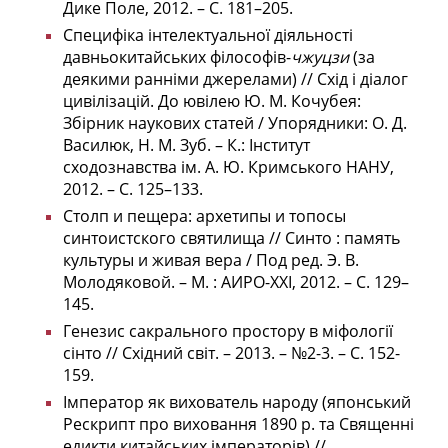
Дике Поле, 2012. – С. 181–205.
Специфіка інтелектуальної діяльності
давньокитайських філософів-
чжуцзи
(за
деякими ранніми джерелами) // Схід і діалог
цивілізацій. До ювілею Ю. М. Кочубея:
Збірник наукових статей / Упорядники: О. Д.
Василюк, Н. М. Зуб. – К.: Інститут
сходознавства ім. А. Ю. Кримського НАНУ,
2012. – С. 125–133.
Столп и пещера: архетипы и топосы
синтоистского святилища // Синто : память
культуры и живая вера / Под ред. Э. В.
Молодяковой. – М. : АИРО-ХХI, 2012. – C. 129–
145.
Генезис сакрального простору в міфології
сінто // Східний світ. – 2013. – №2-3. – С. 152-
159.
Імператор як вихователь народу (японський
Рескрипт про виховання 1890 р. та Священні
едикти китайських імператорів) //