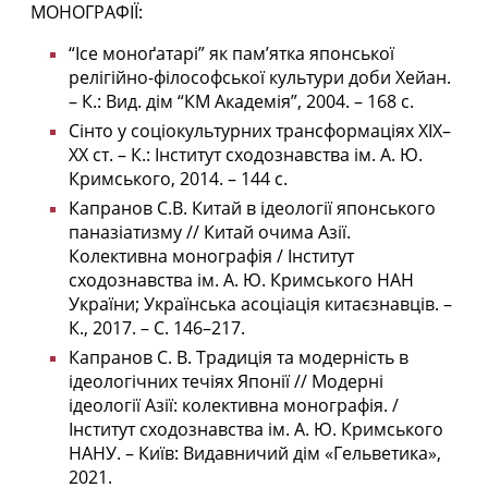
МОНОГРАФІЇ:
“Ісе моноґатарі” як пам’ятка японської
релігійно-філософської культури доби Хейан.
– К.: Вид. дім “КМ Академія”, 2004. – 168 с.
Сінто у соціокультурних трансформаціях ХІХ–
ХХ ст. – К.: Інститут сходознавства ім. А. Ю.
Кримського, 2014. – 144 с.
Капранов С.В. Китай в ідеології японського
паназіатизму // Китай очима Азії.
Колективна монографія / Інститут
сходознавства ім. А. Ю. Кримського НАН
України; Українська асоціація китаєзнавців. –
К., 2017. – С. 146–217.
Капранов С. В. Традиція та модерність в
ідеологічних течіях Японії // Модерні
ідеології Азії: колективна монографія. /
Інститут сходознавства ім. А. Ю. Кримського
НАНУ. – Київ: Видавничий дім «Гельветика»,
2021.