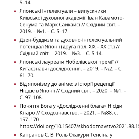
5–14.
Японські інтелектуали – випускники
Київської духовної академії: Іван Кавамото-
Сенума та Марк Сайкайсі // Східний світ. –
2019. – №1. – С. 5–17.
Дзен-буддизм та духовно-інтелектуальний
потенціал Японії (друга пол. ХІХ – ХХ ст.) //
Східний світ. – 2019. – №3. – С. 5-14.
Японські лауреати Нобелівської премії //
Китаєзнавчі дослідження. – 2019. – №2. – С.
61–70.
Від японізму до аніме: з історії рецепції
Ніцше в Японії // Східний світ. – 2020. – №1. –
С. 97–108.
Поняття Бога у «Дослідженні блага» Нісіди
Кітаро // Сходознавство. – 2021. – №88. с.
157–170 .
https://doi.org/10.15407/skhodoznavstvo2021.88.1
Капранов С. В.
Роль Окакури Тенсіна у