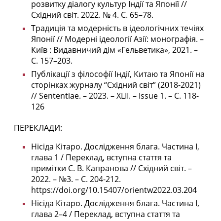
розвитку діалогу культур Індії та Японії //
Східний світ.
2022. №
4.
C.
65
–
78.
Традиція та модерність в ідеологічних течіях
Японії // Модерні ідеології Азії: монографія. –
Київ : Видавничий дім «Гельветика», 2021. –
С. 157–203.
Публікації з філософії Індії, Китаю та Японії на
сторінках журналу “Східний світ” (2018-2021)
// Sententiae. – 2023. – XLII. – Issue 1. – С. 118-
126
ПЕРЕКЛАДИ:
Нісіда Кітаро. Дослідження блага. Частина І,
глава 1 / Переклад, вступна стаття та
примітки С. В. Капранова // Східний світ. –
2022. – №3. – С. 204-212.
https://doi.org/10.15407/orientw2022.03.204
Нісіда Кітаро. Дослідження блага. Частина І,
глава 2–4 / Переклад, вступна стаття та