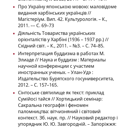
Про Україну японською мовою: маловідоме
видання харбінських українців //
Магістеріум. Вип. 42. Культурологія. – К.,
2011. –– С. 69–73
Діяльність Товариства українських
орієнталістів у Харбіні (1936 – 1937 рр.) //
Східний світ. – К., 2011. – №3. – С. 74–85.
Интерпретация буддизма в работах М.
Элиаде // Наука и буддизм : Материалы
научной конференции с участием
иностранных ученых. – Улан-Удэ :
Издательство Бурятского госуниверситета,
2012. – С. 157–165
.
Сінтоське святилище як текст: приклад
Сумійосі тайся // Хортицький семінар:
Сакральна географія і феномен
паломництва: вітчизняний і світовий
контекст. Зб. наук. пр. // Науковий редактор і
упорядник Ю. Ю. Завгородній. – Запоріжжя: