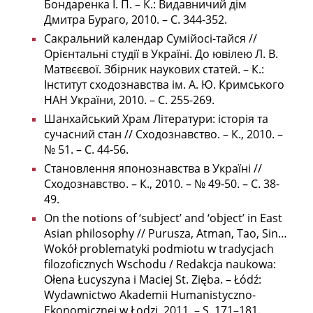
Бондаренка І. П. – К.: Видавничий дім
Дмитра Бураго, 2010. – С. 344-352.
Сакральний календар Сумійосі-тайся //
Орієнтальні студії в Україні. До ювілею Л. В.
Матвєєвої. Збірник наукових статей. – К.:
Інститут сходознавства ім. А. Ю. Кримського
НАН України, 2010. – С. 255-269.
Шанхайський Храм Літератури: історія та
сучасний стан // Сходознавство. – К., 2010. –
№ 51. – С. 44-56.
Становлення японознавства в Україні //
Сходознавство. – К., 2010. – № 49-50. – С. 38-
49.
On the notions of ‘subject’ and ‘object’ in East
Asian philosophy // Purusza, Atman, Tao, Sin…
Wokół problematyki podmiotu w tradycjach
filozoficznych Wschodu / Redakcja naukowa:
Ołena Łucyszyna i Maciej St. Zięba. – Łódź:
Wydawnictwo Akademii Humanistyczno-
Ekonomicznej w Łodzi, 2011. – S. 171–181.