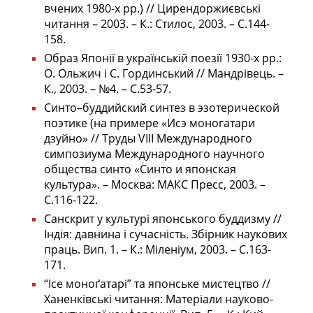
вчених 1980-х рр.) // Цирендоржиєвські
читання – 2003. – К.: Стилос, 2003. – С.144-
158.
Образ Японії в українській поезії 1930-х рр.:
О. Ольжич і С. Гординський // Мандрівець. –
К., 2003. – №4. – С.53-57.
Синто–буддийский синтез в эзотерической
поэтике (на примере «Исэ моногатари
дзуйно» // Труды VIII Международного
симпозиума Международного научного
общества синто «Синто и японская
культура». – Москва: МАКС Пресс, 2003. –
С.116-122.
Санскрит у культурі японського буддизму //
Індія: давнина і сучасність. Збірник наукових
праць. Вип. 1. – К.: Міленіум, 2003. – С.163-
171.
“Ісе моноґатарі” та японське мистецтво //
Ханенківські читання: Матеріали науково-