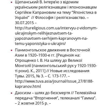
Щепанський В. Інтерв’ю з відомим
українським релігієзнавцем і японознавцем
Сергійєм Капрановим на тему “Японістика в
Україні” // Філософія і релігієзнавство. –
30.07.2015
–
http://tureligious.com.ua/intervyu-z-vidomym-
ukrajinskym-relihijeznavtsem-ta-
yapoznavtsem-serhijem-kapranovym-na-
temu-yaponistyka-v-ukrajini/
Панмонгольское движение в Восточной
Азии в 1920–1930-е гг. [Рецензія на:
Отрощенко І. В. На шляху до Великої
Монголії (панмонгольський рух у 1920-1930-
ті роки). К., 2011] // Новые исследования
Тувы. 2015, № 3. – С. 173-177. –
http://www.tuva.asia/journal/issue_27/8188-
kapranov.html
Даосизм – шлях до безсмертя // Телевізійна
передача “Вторгнення”, телеканалі “Гамма”.
– 2 жовтня 2015 р. –