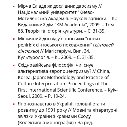
Мірча Еліаде як дослідник даосизму //
Національний університет “Києво-
Могилянська Академія. Наукові записки. – К.:
Видавничий дім “КМ Academia”, 2009. – Том
88. Теорія та історія культури. – С. 31-35.
Містичний досвід у японських “нових
релігіях сінтоського походження” (
сінтокей
сінсюкьо
) // Маґістеріум. Вип. 34.
Культурологія. – К., 2009. – С. 31-35.
Східноазійська філософія: чи існує
альтернатива європоцентризму? // China,
Korea, Japan: Methodology and Practice of
Culture Interpretation. Proceedings of The
First International Scientific Conference. – Kyiv-
Seoul, 2009. – P. 19-24.
Японознавство в Україні: головні етапи
розвитку до 1991 року // Мовні та літературні
зв’язки України з країнами Сходу
(Колективна монографія) / За ред.