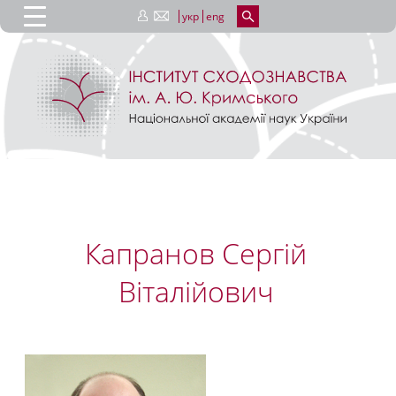
укр
eng
Капранов Сергій
Віталійович