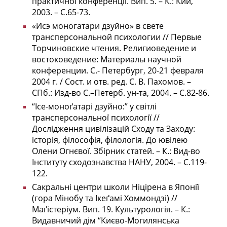
практичної конференції. Вип. 5. – К.: Кий,
2003. – С.65-73.
«Исэ моногатари дзуйно» в свете
трансперсональной психологии // Первые
Торчиновские чтения. Религиоведение и
востоковедение: Материалы научной
конференции. С.- Петербург, 20-21 февраля
2004 г. / Сост. и отв. ред. С. В. Пахомов. –
СПб.: Изд-во С.–Петерб. ун-та, 2004. – С.82-86.
“Ісе-моноґатарі дзуйно:” у світлі
трансперсональної психології //
Дослідження цивілізацій Сходу та Заходу:
історія, філософія, філологія. До ювілею
Олени Огнєвої. Збірник статей. – К.: Вид-во
Інституту сходознавства НАНУ, 2004. – С.119-
122.
Сакральні центри школи Ніцірена в Японії
(гора Мінобу та Ікеґамі Хоммондзі) //
Маґістеріум. Вип. 19. Культурологія. – К.:
Видавничий дім “Києво-Могилянська