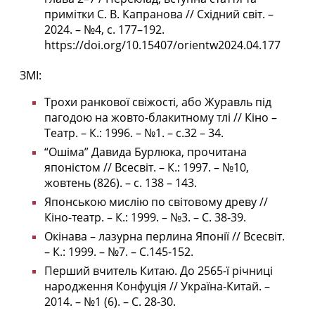
примітки С. В. Капранова // Східний світ. –
2024. – №4, с. 177–192.
https://doi.org/10.15407/orientw2024.04.177
ЗМІ:
Трохи ранкової свіжості, або Журавль під
пагодою на жовто-блакитному тлі // Кіно –
Театр. – К.: 1996. – №1. – с.32 – 34.
“Ошіма” Давида Бурлюка, прочитана
японістом // Всесвіт. – К.: 1997. – №10,
жовтень (826). – с. 138 – 143.
Японською мислію по світовому древу //
Кіно-театр. – К.: 1999. – №3. – С. 38-39.
Окінава – лазурна перлина Японії // Всесвіт.
– К.: 1999. – №7. – С.145-152.
Перший вчитель Китаю. До 2565-ї річниці
народження Конфуція // Україна-Китай. –
2014. – №1 (6). – С. 28-30.