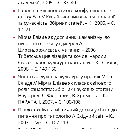
академія”, 2005. – С. 33–40.
Головні течії японського конфуціянства в
епоху Едо // Китайська цивілізація: традиції
та сучасність: Збірник статей
.
– К., 2005. – С.
17–21.
Мірча Еліаде як дослідник шаманізму: до
питання генезису і джерел //
Цирендоржиєвські читання – 2006:
Тибетська цивілізація та кочові народи
Євразії: крос-культурні контакти. – К.: Стилос,
2006. – С. 149-160.
Японська духовна культура у працях Мірчі
Еліаде // Мірча Еліаде як класик світового
релігієзнавства: Збірник наукових статей /
Наук. ред. Л. Філіпович, В. Хромець. – К.:
ПАРАПАН, 2007. – С. 100-108.
Психотехніка та містичний досвід у сінто: до
питання про типологію // Східний світ. – К.,
2007. – №3 – С. 107-113
.