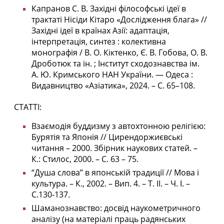
Капранов С. В. Західні філософські ідеї в
трактаті Нісіди Кітаро «Дослідження блага» //
Західні ідеї в країнах Азії: адаптація,
інтерпретація, синтез : колективна
монографія / В. О. Кіктенко, Є. В. Гобова, О. В.
Дроботюк та ін. ; Інститут сходознавства ім.
А. Ю. Кримського НАН України. — Одеса :
Видавництво «Азіатика», 2024. – С. 65–108.
СТАТТІ:
Взаємодія буддизму з автохтонною релігією:
Бурятія та Японія // Цирендоржиєвські
читання – 2000. Збірник наукових статей. –
К.: Стилос, 2000. – С. 63 – 75.
“Душа слова” в японській традиції // Мова і
культура. – К., 2002. – Вип. 4. – Т. ІІ. – Ч. І. –
С.130-137.
Шаманознавство: досвід наукометричного
аналізу (на матеріалі праць радянських