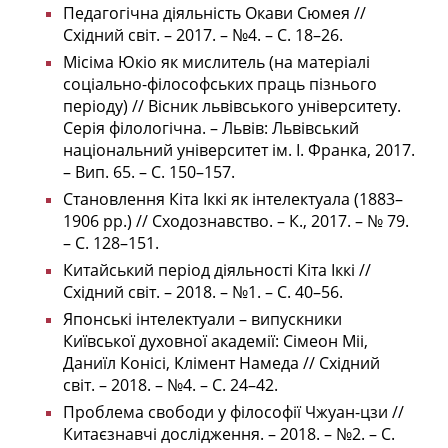
Педагогічна діяльність Окави Сюмея //
Східний світ. – 2017. – №4. – С. 18–26.
Місіма Юкіо як мислитель (на матеріалі
соціально-філософських праць пізнього
періоду) // Вісник львівського університету.
Серія філологічна. – Львів: Львівський
національний університет ім. І. Франка, 2017.
– Вип. 65. – С. 150–157.
Становлення Кіта Іккі як інтелектуала (1883–
1906 рр.) // Сходознавство. – К., 2017. – № 79.
– С. 128–151.
Китайський період діяльності Кіта Іккі //
Східний світ. – 2018. – №1. – С. 40–56.
Японські інтелектуали – випускники
Київської духовної академії: Сімеон Міі,
Даниїл Конісі, Клімент Намеда // Східний
світ. – 2018. – №4. – С. 24–42.
Проблема свободи у філософії Чжуан-цзи //
Китаєзнавчі дослідження. – 2018. – №2. – С.