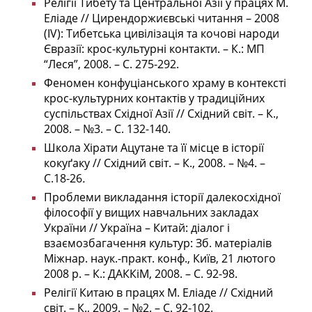
Релігії Тибету та Центральної Азії у працях М.
Еліаде // Цирендоржиєвські читання – 2008
(IV): Тибетська цивілізація та кочові народи
Євразії: крос-культурні контакти. – К.: МП
“Леся”, 2008. – С. 275-292.
Феномен конфуціанського храму в контексті
крос-культурних контактів у традиційних
суспільствах Східної Азії // Східний світ. – К.,
2008. – №3. – С. 132-140.
Школа Хірати Ацутане та її місце в історії
кокуґаку // Східний світ. – К., 2008. – №4. –
С.18-26
.
Проблеми викладання історії далекосхідної
філософії у вищих навчальних закладах
України // Україна – Китай: діалог і
взаємозбагачення культур: Зб. матеріалів
Міжнар. наук.-практ. конф., Київ, 21 лютого
2008 р. – К.: ДАККіМ, 2008. – С. 92-98.
Релігії Китаю в працях М. Еліаде // Східний
світ. – К., 2009. – №2. – C. 92-102.