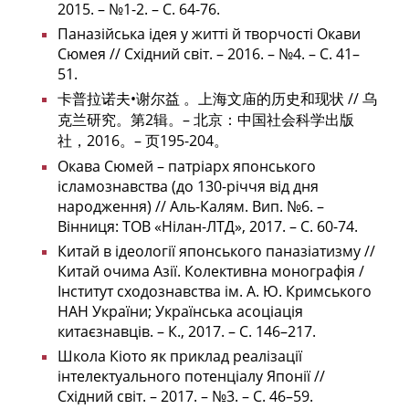
2015. – №1-2. – С. 64-76.
Паназійська ідея у житті й творчості Окави
Сюмея // Східний світ. – 2016. – №4. – С. 41–
51.
卡普拉诺夫•谢尔益 。上海文庙的历史和现状 // 乌
克兰研究。第2辑。– 北京：中国社会科学出版
社，2016。– 页195-204。
Окава Сюмей – патріарх японського
ісламознавства (до 130-річчя від дня
народження) // Аль-Калям. Вип. №6. –
Вінниця: ТОВ «Нілан-ЛТД», 2017. – С. 60-74.
Китай в ідеології японського паназіатизму //
Китай очима Азії. Колективна монографія /
Інститут сходознавства ім. А. Ю. Кримського
НАН України; Українська асоціація
китаєзнавців. – К., 2017. – С. 146–217.
Школа Кіото як приклад реалізації
інтелектуального потенціалу Японії //
Східний світ. – 2017. – №3. – С. 46–59.