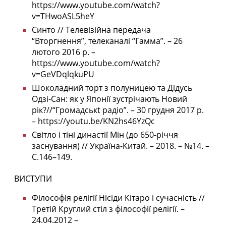
https://www.youtube.com/watch?
v=THwoASL5heY
Синто // Телевізійна передача
“Вторгнення”, телеканалі “Гамма”. – 26
лютого 2016 р. –
https://www.youtube.com/watch?
v=GeVDqlqkuPU
Шоколадний торт з полуницею та Дідусь
Одзі-Сан: як у Японії зустрічають Новий
рік?//“Громадськt радіо”. – 30 грудня 2017 р.
–
https://youtu.be/KN2hs46YzQc
Світло і тіні династії Мін (до 650-річчя
заснування) // Україна-Китай. – 2018. – №14. –
С.146–149.
ВИСТУПИ
Філософія релігії Нісіди Кітаро і сучасність //
Третій Круглий стіл з філософії релігії. –
24.04.2012 –