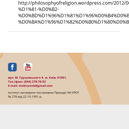
http://philosophyofreligion.wordpress.com
%D1%81-%D0%B2-
%D0%BD%D1%96%D1%81%D1%96%D0%B4%D0%B
%D0%BA%D1%96%D1%82%D0%B0%D1%80%D0%B
вул. М. Грушевського 4, м. Київ, 01001.
Тел./факc: (044) 278-76-52
E-mail: instkrymsk@gmail.com
Інститут засновано постановою Президії АН УРСР
№ 278 від 22.10.1991 р.