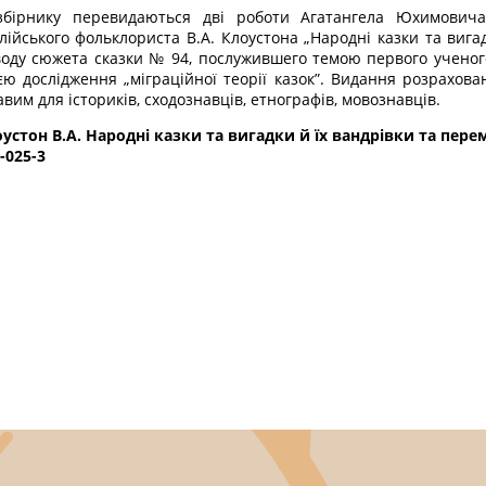
збірнику перевидаються дві роботи Агатангела Юхимовича 
лійського фольклориста В.А. Клоустона „Народні казки та вигад
оду сюжета сказки № 94, послужившего темою первого ученого
єю дослідження „міграційної теорії казок”. Видання розрахован
авим для істориків, сходознавців, етнографів, мовознавців.
устон В.А. Народні казки та вигадки й їх вандрівки та переміни
-025-3