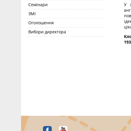
Семінари
У 
анг
ЗМІ
пов
іде
Оголошення
цік
Вибори директора
Кло
193