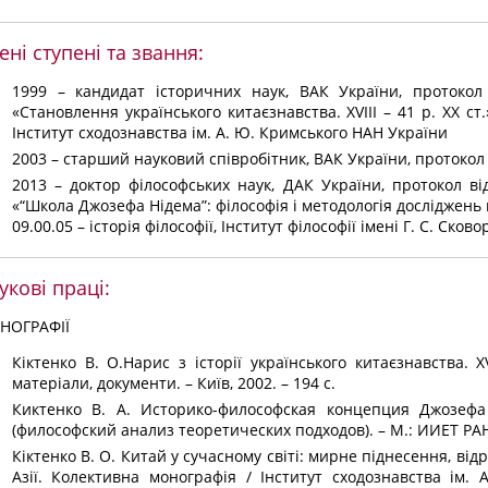
ені ступені та звання:
1999 – кандидат історичних наук, ВАК України, протоко
«Становлення українського китаєзнавства. XVIII – 41 р. ХХ ст.»
Інститут сходознавства ім. А. Ю. Кримського НАН України
2003 – старший науковий співробітник, ВАК України, протоко
2013 – доктор філософських наук, ДАК України, протокол ві
«“Школа Джозефа Нідема”: філософія і методологія досліджень к
09.00.05 – історія філософії, Інститут філософії імені Г. С. Ско
укові праці:
НОГРАФІЇ
Кіктенко В. О.Нарис з історії українського китаєзнавства. 
матеріали, документи. – Київ, 2002. – 194 с.
Киктенко В. А. Историко-философская концепция Джозефа
(философский анализ теоретических подходов). – М.: ИИЕТ РАН, 2
Кіктенко В. О. Китай у сучасному світі: мирне піднесення, відр
Азії. Колективна монографія / Інститут сходознавства ім. 