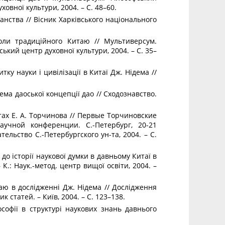
ховної культури, 2004. – С. 48–60.
анства // Вісник Харківського національного
оли традиційного Китаю // Мультиверсум.
ський центр духовної культури, 2004. – С. 35–
тку науки і цивілізації в Китаї Дж. Нідема //
ма даоської концепції дао // Сходознавство.
тах Е. А. Торчинова // Первые Торчиновские
учной конференции. С.-Петербург, 20-21
ательство С.-Петербургского ун-та, 2004. – С.
до історії наукової думки в давньому Китаї в
 К.: Наук.-метод. центр вищої освіти, 2004. –
таю в дослідженні Дж. Нідема // Дослідження
ик статей. – Київ, 2004. – С. 123–138.
софії в структурі наукових знань давнього