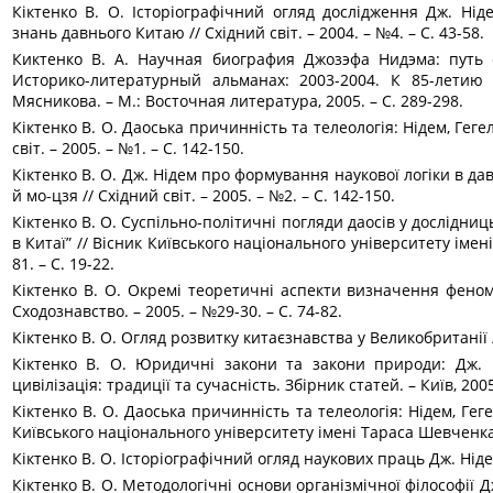
Кіктенко В. О. Історіографічний огляд дослідження Дж. Ніде
знань давнього Китаю // Східний світ. – 2004. – №4. – С. 43-58.
Киктенко В. А. Научная биография Джозэфа Нидэма: путь 
Историко-литературный альманах: 2003-2004. К 85-летию 
Мясникова. – М.: Восточная литература, 2005. – С. 289-298.
Кіктенко В. О. Даоська причинність та телеологія: Нідем, Геге
світ. – 2005. – №1. – С. 142-150.
Кіктенко В. О. Дж. Нідем про формування наукової логіки в д
й мо-цзя // Східний світ. – 2005. – №2. – С. 142-150.
Кіктенко В. О. Суспільно-політичні погляди даосів у дослідниц
в Китаї” // Вісник Київського національного університету імені
81. – С. 19-22.
Кіктенко В. О. Окремі теоретичні аспекти визначення феноме
Сходознавство. – 2005. – №29-30. – С. 74-82.
Кіктен­ко­ В. О. Огляд розвитку китаєзнавства у Великобританії //
Кіктенко В. О. Юридичні закони та закони природи: Дж. Н
цивілізація: традиції та сучасність. Збірник статей. – Київ, 2005
Кіктенко В. О. Даоська причинність та телеологія: Нідем, Геге
Київського національного університету імені Тараса Шевченка. 
Кіктенко В. О. Історіографічний огляд наукових праць Дж. Нідема
Кіктенко В. О. Методологічні основи організмічної філософії Дж