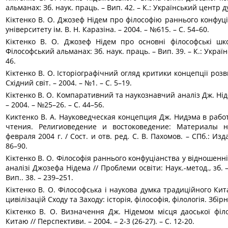
альманах: Зб. наук. праць. – Вип. 42. – К.: Український центр ду
Кіктенко В. О. Джозеф Нідем про філософію раннього конфуці
університету ім. В. Н. Каразіна. – 2004. – №615. – С. 54–60.
Кіктенко В. О. Джозеф Нідем про основні філософські шк
Філософський альманах: Зб. наук. праць. – Вип. 39. – К.: Україн
46.
Кіктенко В. О. Історіографічний огляд критики концепції розви
Східний світ. – 2004. – №1. – С. 5–19.
Кіктенко В. О. Компаративний та наукознавчий аналіз Дж. Ніде
– 2004. – №25–26. – С. 44–56.
Киктенко В. А. Науковедческая концепция Дж. Нидэма в рабо
чтения. Религиоведение и востоковедение: Материалы на
февраля 2004 г. / Сост. и отв. ред. С. В. Пахомов. – СПб.: Изд
86–90.
Кіктенко В. О. Філософія раннього конфуціанства у відношенні 
аналізі Джозефа Нідема // Проблеми освіти: Наук.-метод., зб. –
Вип.. 38. – 239–251.
Кіктенко В. О. Філософська і наукова думка традиційного Ки
цивілізацій Сходу та Заходу: історія, філософія, філологія. Збірн
Кіктенко В. О. Визначення Дж. Нідемом місця даоської філо
Китаю // Перспективи. – 2004. – 2-3 (26-27). – С. 12-20.