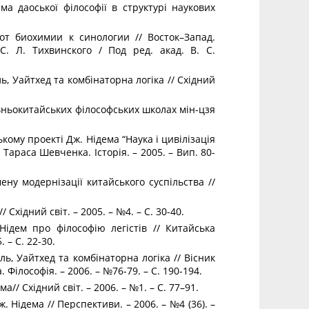
ма даоської філософії в структурі наукових
от биохимии к синологии // Восток–Запад.
С. Л. Тихвинского / Под ред. акад. В. С.
ль, Уайтхед та комбінаторна логіка // Східний
авньокитайських філософських школах мін-цзя
ькому проекті Дж. Нідема “Наука і цивілізація
 Тараса Шевченка. Історія. – 2005. – Вип. 80-
ну модернізації китайського суспільства //
 Східний світ. – 2005. – №4. – С. 30-40.
ідем про філософію легістів // Китайська
. – С. 22-30.
ль, Уайтхед та комбінаторна логіка // Вісник
Філософія. – 2006. – №76-79. – С. 190-194.
// Східний світ. – 2006. – №1. – С. 77–91.
. Нідема // Перспективи. – 2006. – №4 (36). –