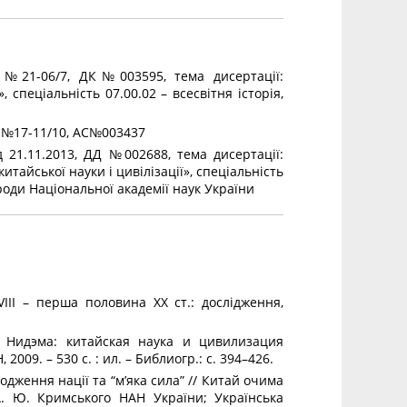
л №21-06/7, ДК№003595, тема дисертації:
, спеціальність 07.00.02 – всесвітня історія,
л №17-11/10, АС№003437
д 21.11.2013, ДД №002688, тема дисертації:
итайської науки і цивілізації», спеціальність
вороди Національної академії наук України
XVIII – перша половина ХХ ст.: дослідження,
 Нидэма: китайская наука и цивилизация
009. – 530 с. : ил. – Библиогр.: с. 394–426.
одження нації та “м’яка сила” // Китай очима
А. Ю. Кримського НАН України; Українська