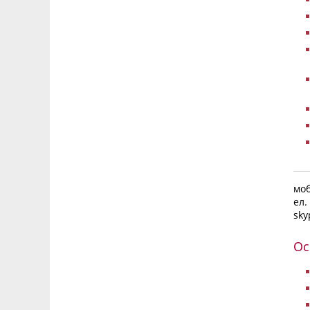
моб
ел.
sky
Ос