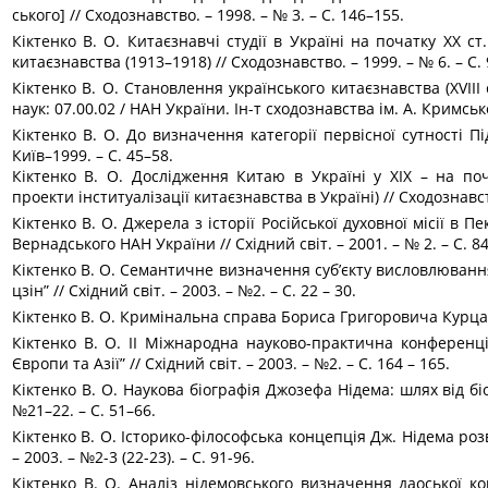
сь­ко­го] // Схо­до­знав­с­т­во. – 1998. – № 3. – С. 146–155.
Кіктен­ко­ В. О. Китаєзнавчі студії в Україні на початку ХХ 
китаєзнавства (1913–1918) // Сходознавство. – 1999. – № 6. – С. 
Кіктенко В. О. Становлення українського китаєзнавства (XVIII ст
наук: 07.00.02 / НАН України. Ін-т сходознавства ім. А. Кримськог
Кіктен­ко­ В. О. До визначення категорії первісної сутності Під
Київ–1999. – С. 45–58.
Кіктен­ко­ В. О. Дослідження Китаю в Україні у ХІХ – на поч
проекти інституалізації китаєзнавства в Україні) // Сходознавст
Кіктенко В. О. Джерела з історії Російської духовної місії в Пе
Вернадського НАН України // Східний світ. – 2001. – № 2. – С. 8
Кіктенко В. О. Семантичне визначення суб’єкту висловлювання 
цзін” // Східний світ. – 2003. – №2. – С. 22 – 30.
Кіктенко В. О. Кримінальна справа Бориса Григоровича Курца // 
Кіктенко В. О. ІІ Міжнародна науково-практична конференці
Європи та Азії” // Східний світ. – 2003. – №2. – С. 164 – 165.
Кіктенко В. О. Наукова біографія Джозефа Нідема: шлях від біох
№21–22. – С. 51–66.
Кіктенко В. О. Історико-філософська концепція Дж. Нідема роз
– 2003. – №2-3 (22-23). – С. 91-96.
Кіктенко В. О. Аналіз нідемовського визначення даоської к