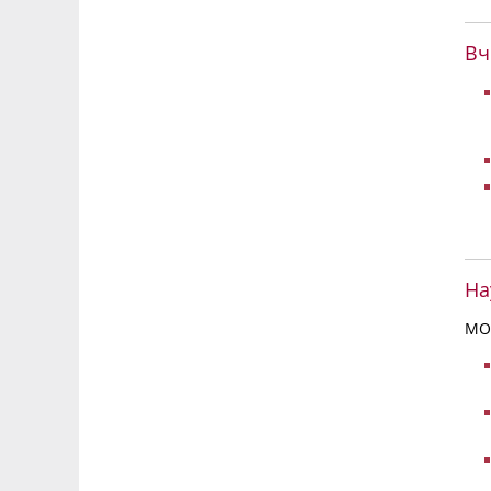
Вч
На
МО