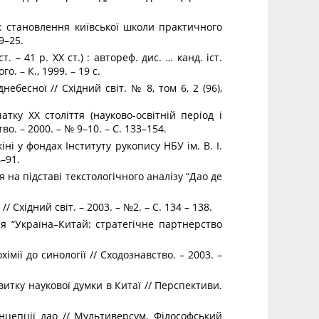
ст.: становлення київської школи практичного
9–25.
. – 41 р. ХХ ст.) : автореф. дис. … канд. іст.
о. – К., 1999. – 19 с.
небесної // Східний світ. № 8, том 6, 2 (96),
атку ХХ століття (науково-освітній період і
во. – 2000. – № 9–10. – C. 133–154.
кіні у фондах Інституту рукопису НБУ ім. В. І.
4–91.
на підставі текстологічного аналізу “Дао де
Східний світ. – 2003. – №2. – С. 134 – 138.
я “Україна–Китай: стратегічне партнерство
імії до синології // Сходознавство. – 2003. –
витку наукової думки в Китаї // Перспективи.
онцепції дао // Мультиверсум. Філософський