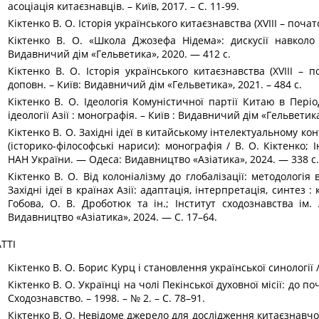
асоціація китаєзнавців. – Київ, 2017. – С. 11-99.
Кіктенко В. О. Історія українського китаєзнавства (XVIII – початок
Кіктенко В. О. «Школа Джозефа Нідема»: дискусії навколо 
Видавничий дім «Гельветика», 2020. — 412 с.
Кіктенко В. О. Історія українського китаєзнавства (XVIII – п
доповн. – Київ: Видавничий дім «Гельветика», 2021. – 484 с.
Кіктенко В. О. Ідеологія Комуністичної партії Китаю в Пері
ідеології Азії : монографія. – Київ : Видавничий дім «Гельветика
Кіктенко В. О. Західні ідеї в китайському інтелектуальному к
(історико-філософські нариси): монографія / В. О. Кіктенко; 
НАН України. — Одеса: Видавництво «Азіатика», 2024. — 338 с.
Кіктенко В. О. Від колоніалізму до глобалізації: методологія
Західні ідеї в країнах Азії: адаптація, інтерпретація, синтез :
Гобова, О. В. Дроботюк та ін.; Інститут сходознавства ім
Видавництво «Азіатика», 2024. — С. 17–64.
ТТІ
Кіктенко В. О. Борис Курц і ста­но­в­лен­ня укра­їн­сь­кої си­но­ло­гії /
Кі­к­тен­ко­ В. О. Укра­ї­н­ці на чо­лі Пе­кін­сь­кої ду­хо­в­ної мі­сії: до
Схо­до­знав­с­т­во. – 1998. – № 2. – С. 78–91.
Кіктен­ко­ В. О. Не­ві­до­ме дже­ре­ло для до­слі­джен­ня ки­та­є­з­нав­