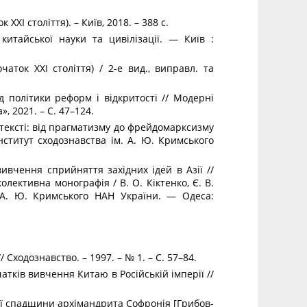
 XXI століття). – Київ, 2018. – 388 с.
китайської науки та цивілізації. — Київ :
очаток XXI століття) / 2-е вид., виправл. та
од політики реформ і відкритості // Модерні
», 2021. – С. 47–124.
онтексті: від прагматизму до фрейдомарксизму
Інститут сходознавства ім. А. Ю. Кримського
 вивчення сприйняття західних ідей в Азії //
 колективна монографія / В. О. Кіктенко, Є. В.
. А. Ю. Кримського НАН України. — Одеса:
/ Схо­до­знав­с­т­во. – 1997. – № 1. – С. 57–84.
 початків вивчен­ня Ки­таю в Ро­сій­сь­кій ім­пе­рії //
чої спа­д­щи­ни архіман­д­ри­та Со­ф­ро­нія [Гри­бов­