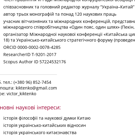
співзасновник та головний редактор журналу
“Україна–Китай”
автор трьох монографій та понад 120 наукових праць
учасник вітчизняних та міжнародних конференцій, представни
міжнародного співробітництва «Один пояс, один шлях» (Пекін,
організатор Міжнародної наукової конференції «Китайська циві
18) та Українсько-китайського стратегічного форуму (проведен
ORCID 0000-0002-0078-4285
ResearcherID T-9201-2017
Scopus Author ID 57224532176
. тел.: (+380 96) 852-7454
 пошта:
kiktenko@gmail.com
pe: victor_kiktenko
новні наукові інтереси:
історія філософії та наукової думки Китаю
історія українсько-китайських відносин
історія українського китаєзнавства