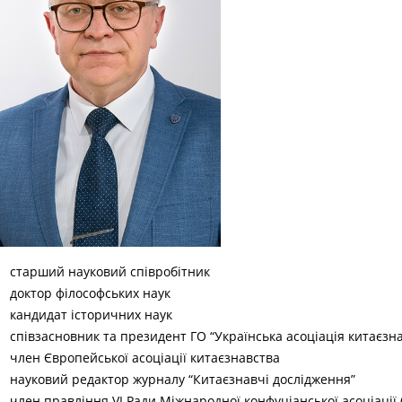
старший науковий співробітник
доктор філософських наук
кандидат історичних наук
співзасновник та президент
ГО “Українська асоціація китаєзн
член
Європейської асоціації китаєзнавства
науковий редактор журналу
“Китаєзнавчі дослідження”
член правління VI Ради
Міжнародної конфуціанської асоціації