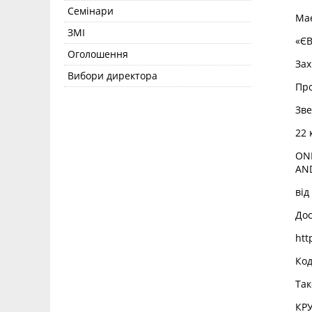
Семінари
Має
ЗМІ
«ЄВ
Оголошення
Зах
Вибори директора
Про
Зве
22 
ONL
AN
від
Дос
htt
Код
Так
КРУ