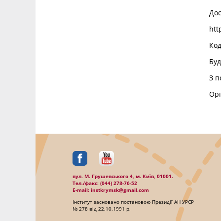
Дос
htt
Код
Буд
З п
Орг
вул. М. Грушевського 4, м. Київ, 01001.
Тел./факc: (044) 278-76-52
E-mail: instkrymsk@gmail.com
Інститут засновано постановою Президії АН УРСР
№ 278 від 22.10.1991 р.