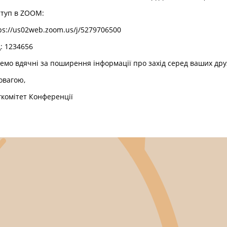
туп в ZOOM:
ps://us02web.zoom.us/j/5279706500
: 1234656
емо вдячні за поширення інформації про захід серед ваших друз
овагою,
комітет Конференції