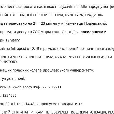
мо честь запросити вас в якості слухачів на
Міжнародну конф
РЕЙСТВО СХІДНОЇ ЄВРОПИ: ІСТОРІЯ, КУЛЬТУРА, ТРАДИЦІЇ».
ід заплановано на 21 – 23 квітня у м. Каменець-Подільський.
грама та доступ в ZOOM для кожної секції за
посиланням↵
рніть увагу!
квітня (віторок) о 12:15 в рамках конференції розпочнеться захід
INE PANEL: BEYOND HASIDISM AS A MEN’S CLUB: WOMEN AS LEA
D HISTORY
 наших польских колег з Вроцлавського університету.
туп до панелі:
ps://us02web.zoom.us/j/5279706500
: 1234656
ож 22 квітня о 14:45 запрошуємо приєднатись:
ГЛИЙ СТІЛ «ПАПІР І КАМІНЬ: ЗБЕРЕЖЕННЯ, ДІДЖИТАЛІЗАЦІЯ, РЕ