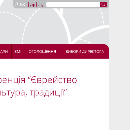
укр
eng
НАРИ
ЗМІ
ОГОЛОШЕННЯ
ВИБОРИ ДИРЕКТОРА
енція “Єврейство
ьтура, традиції”.