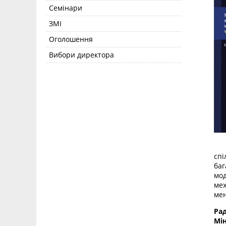
Семінари
ЗМІ
Оголошення
Вибори директора
У 
спі
баг
мод
мех
мен
Рад
Мін