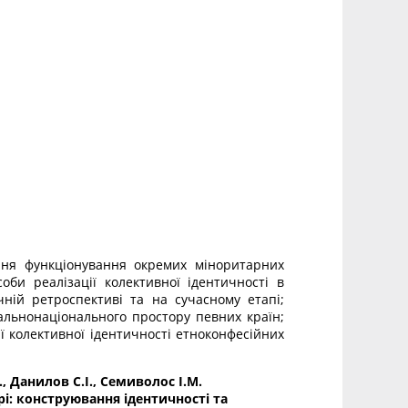
ня функціонування окремих міноритарних
оби реалізації колективної ідентичності в
чній ретроспективі та на сучасному етапі;
альнонаціонального простору певних країн;
 колективної ідентичності етноконфесійних
, Данилов С.І., Семиволос І.М.
і: конструювання ідентичності та