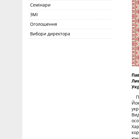
Семінари
ЗМІ
Оголошення
Вибори директора
Пав
Лин
Укр
Пав
Йом
укр
Вид
осо
Ха
кор
юна