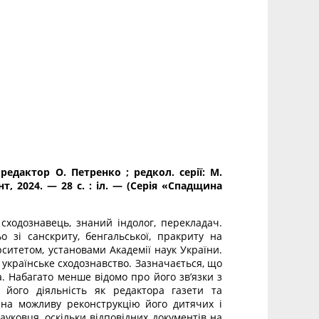
редактор О. Петрен­ко ; редкол. серії: М.
нт, 2024. — 28 с. : іл. — (Серія «Спадщина
ходознавець, знаний індо­лог, перекладач.
 зі санскриту, бенгальської, пракриту на
­ситетом, установами Академії наук України.
 українське сходознавство. Зазначається, що
а. Набагато менше відомо про його зв’язки з
 його діяльність як редактора газети та
 на можливу реконструкцію його дитячих і
ауковця, оскільки відповідних документів на