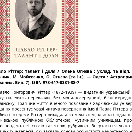
ло Ріттер: талант і доля
/ Олена Огнєва ; уклад. та відп. 
ник, М. Мойсеєнко, О. Огнєва [та ін.]. — Оде­са : Астро­при
аїни». Вип. 7). ISBN 978-617-8381-38-7
ло Григорович Ріттер (1872–1939) — видатний український с
у належать переклади, без мови-посередниці, безпосередньо
аїнську. Трагічне життя вченого пов’язане з Харківським універ
ання презентує увазі читача повернення імені Павла Ріттера в
бисті інтереси Ріттера виходили за межі спеціальності індолог
рківською публічною бібліотекою, музичним училищем, про
еспондента зі своєю газетною рубрикою. Звертається увага
цьких інтересів, які заклали основу особистості майбутнього н