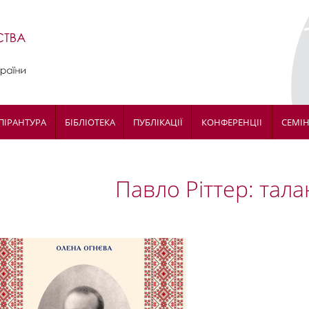
ПІРАНТУРА
БІБЛІОТЕКА
ПУБЛІКАЦІЇ
КОНФЕРЕНЦІІ
СЕМІ
Павло Ріттер: тала