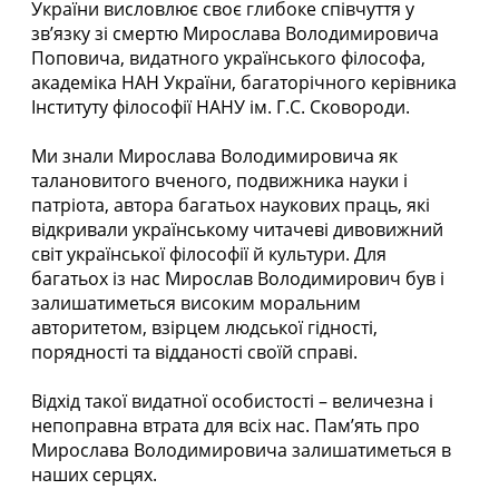
України висловлює своє глибоке співчуття у
зв’язку зі смертю Мирослава Володимировича
Поповича, видатного українського філософа,
академіка НАН України, багаторічного керівника
Інституту філософії НАНУ ім. Г.С. Сковороди.
Ми знали Мирослава Володимировича як
талановитого вченого, подвижника науки і
патріота, автора багатьох наукових праць, які
відкривали українському читачеві дивовижний
світ української філософії й культури. Для
багатьох із нас Мирослав Володимирович був і
залишатиметься високим моральним
авторитетом, взірцем людської гідності,
порядності та відданості своїй справі.
Відхід такої видатної особистості – величезна і
непоправна втрата для всіх нас. Пам’ять про
Мирослава Володимировича залишатиметься в
наших серцях.