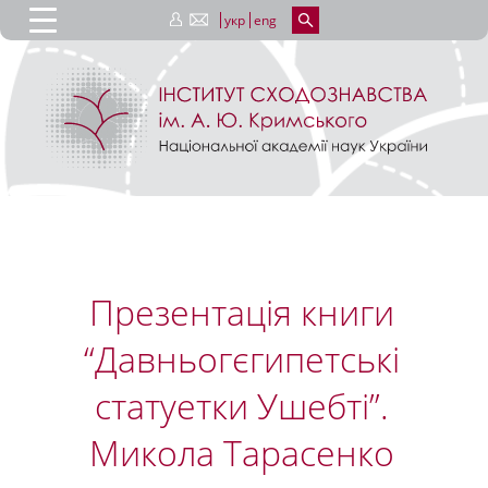
укр
eng
Презентація книги
“Давньогєгипетські
статуетки Ушебті”.
Микола Тарасенко