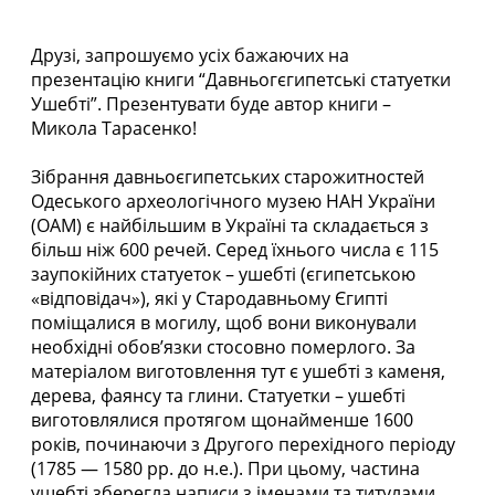
Друзі, запрошуємо усіх бажаючих на
презентацію книги “Давньогєгипетські статуетки
Ушебті”. Презентувати буде автор книги –
Микола Тарасенко!
Зібрання давньоєгипетських старожитностей
Одеського археологічного музею НАН України
(ОАМ) є найбільшим в Україні та складається з
більш ніж 600 речей. Серед їхнього числа є 115
заупокійних статуеток – ушебті (єгипетською
«відповідач»), які у Стародавньому Єгипті
поміщалися в могилу, щоб вони виконували
необхідні обов’язки стосовно померлого. За
матеріалом виготовлення тут є ушебті з каменя,
дерева, фаянсу та глини. Статуетки – ушебті
виготовлялися протягом щонайменше 1600
років, починаючи з Другого перехідного періоду
(1785 — 1580 рр. до н.е.). При цьому, частина
ушебті зберегла написи з іменами та титулами