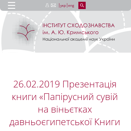
укр
eng
26.02.2019 Презентація
книги «Папірусний сувій
на віньєтках
давньоєгипетської Книги