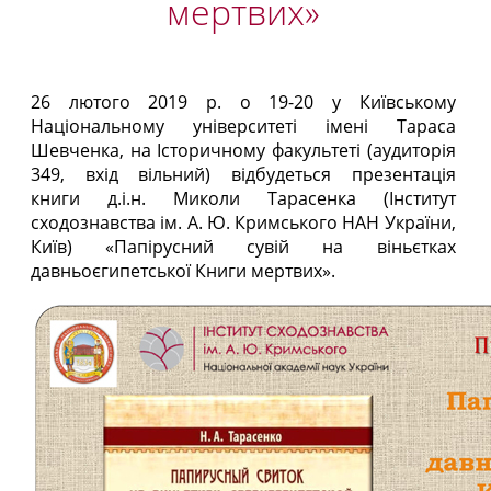
мертвих»
26 лютого 2019 р. о 19-20 у Київському
Національному університеті імені Тараса
Шевченка, на Історичному факультеті (аудиторія
349, вхід вільний) відбудеться презентація
книги д.і.н.
Миколи Тарасенка
(Інститут
сходознавства ім. А. Ю. Кримського НАН України,
Київ) «Папірусний сувій на віньєтках
давньоєгипетської Книги мертвих».