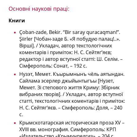
Основні наукові праці:
Книги
Çoban-zade, Bekir. “Bir saray quracaqman!”.
Şiirler [Чобан-заде Б. «Я побудую палац!..».
Вірші]. / Укладач, автор текстологічних
коментарів і приміток: Н. С. Сейтягʼяєв;
редактор і автор вступної статті: Ш. Селім. –
Сімферополь: Сонат, – 192 с.
Нузэт, Мемет. Къырымнынъ чёль аятындан.
Сайлама эсерлер джыйынтыгъы [Нузет,
Мемет. Зі степового життя Криму: Збірник
вибраних творів]. / Укладач, автор вступної
статті, текстологічних коментарів і приміток:
Н. С. Сейтягʼяєв. – Сімферополь: Доля, – 240
с.
Крымскотатарская историческая проза XV –
XVIII вв. монография. Симферополь: КРП
«Издательство «Крымучпедгиз», – 204 c.