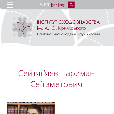
укр
eng
Сейтяг’яєв Нариман
Сеїтаметович