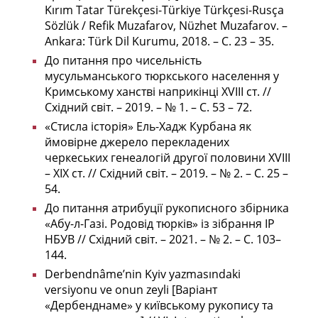
Kırım Tatar Türekçesi-Türkiye Türkçesi-Rusça
Sözlük / Refik Muzafarov, Nüzhet Muzafarov. –
Ankara: Türk Dil Kurumu, 2018. – С. 23 – 35.
До питання про чисельність
мусульманського тюркського населення у
Кримському ханстві наприкінці XVIII ст. //
Східний світ. – 2019. – № 1. – С. 53 – 72.
«Стисла історія» Ель-Хадж Курбана як
ймовірне джерело перекладених
черкеських генеалогій другої половини XVIII
– XIX ст. // Східний світ. – 2019. – № 2. – С. 25 –
54.
До питання атрибуції рукописного збірника
«Абу-л-Газі. Родовід тюрків» із зібрання ІР
НБУВ // Східний світ. – 2021. – № 2. – С. 103–
144.
Derbendnâme’nin Kyiv yazmasındaki
versiyonu ve onun zeyli [Варіант
«Дербенднаме» у київському рукопису та