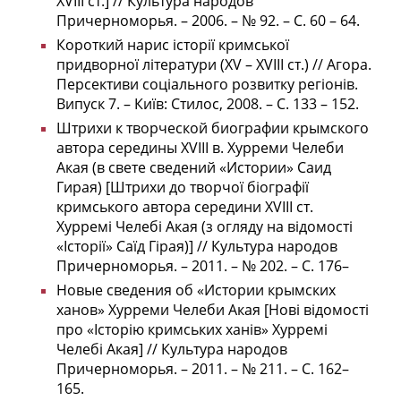
XVIII ст.] // Культура народов
Причерноморья. – 2006. – № 92. – С. 60 – 64.
Короткий нарис історії кримської
придворної літератури (XV – XVIII ст.) // Агора.
Персективи соціального розвитку регіонів.
Випуск 7. – Київ: Стилос, 2008. – С. 133 – 152.
Штрихи к творческой биографии крымского
автора середины XVIII в. Хурреми Челеби
Акая (в свете сведений «Истории» Саид
Гирая) [Штрихи до творчої біографії
кримського автора середини XVIII ст.
Хурремі Челебі Акая (з огляду на відомості
«Історії» Саїд Гірая)] // Культура народов
Причерноморья. – 2011. – № 202. – С. 176–
Новые сведения об «Истории крымских
ханов» Хурреми Челеби Акая [Нові відомості
про «Історію кримських ханів» Хурремі
Челебі Акая] // Культура народов
Причерноморья. – 2011. – № 211. – С. 162–
165.