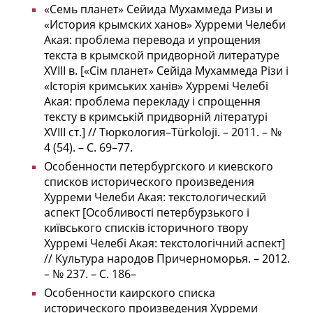
«Семь планет» Сейида Мухаммеда Ризы и
«История крымских ханов» Хурреми Челеби
Акая: проблема перевода и упрощения
текста в крымской придворной литературе
XVIII в. [«Сім планет» Сейіда Мухаммеда Різи і
«Історія кримських ханів» Хурремі Челебі
Акая: проблема перекладу і спрощення
тексту в кримській придворній літературі
XVIII ст.] // Тюркология–Türkoloji. – 2011. – №
4 (54). – С. 69–77.
Особенности петербургского и киевского
списков исторического произведения
Хурреми Челеби Акая: текстологический
аспект [Особливості петербурзького і
київського списків історичного твору
Хурремі Челебі Акая: текстологічний аспект]
// Культура народов Причерноморья. – 2012.
– № 237. – С. 186–
Особенности каирского списка
исторического произведения Хурреми