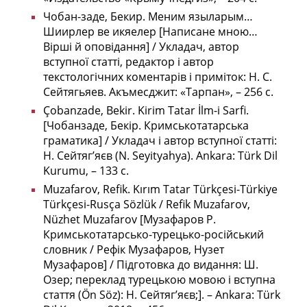
Чобан-заде, Бекир. Меним языларым…
Шиирлер ве икяелер [Написане мною…
Вірші й оповідання] / Укладач, автор
вступної статті, редактор і автор
текстологічних коментарів і приміток: Н. С.
Сейтягьяев. Акъмесджит: «Тарпан», – 256 с.
Çobanzade, Bekir. Kirim Tatar İlm-i Sarfi.
[Чобанзаде, Бекір. Кримськотатарська
граматика] / Укладач і автор вступної статті:
Н. Сейтягʼяєв (N. Seyityahya). Ankara: Türk Dil
Kurumu, – 133 с.
Muzafarov, Refik. Kırım Tatar Türkçesi-Türkiye
Türkçesi-Rusça Sözlük / Refik Muzafarov,
Nüzhet Muzafarov [Музафаров Р.
Кримськотатарсько-турецько-російський
словник / Рефік Музафаров, Нузет
Музафаров] / Підготовка до видання: Ш.
Озер; переклад турецькою мовою і вступна
стаття (Ön Söz): Н. Сейтяг’яєв;]. – Ankara: Türk