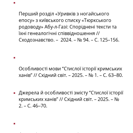
Перший розділ «Уривків з ногайського
епосу» з київського списку «Тюркського
родоводу» Абу-л-Газі: Споріднені тексти та
їхні генеалогічні співвідношення //
Сходознавство. – 2024. – № 94. – С. 125–156.
Особливості мови “Стислої історії кримських
ханів” // Східний світ. – 2025. – № 1. – С. 63‒80.
Джерела й особливості змісту “Стислої історії
кримських ханів” // Східний світ. – 2025. – №
2. – С. 46‒70.