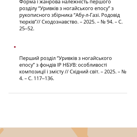
Форма і жанрова належність першого
розділу “Уривків з ногайського епосу” з
рукописного збірника “Абу-л-Газі. Родовід
тюрків”// Сходознавство. – 2025. – № 94. – С.
25‒52.
Перший розділ “Уривків з ногайського
епосу” з фондів ІР НБУВ: особливості
композиції і змісту // Східний світ. – 2025. – №
4. – С. 117‒136.