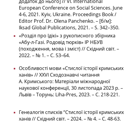
додаток до нього] // VI. International
European Conference on Social Sciences. June
4-6, 2021. Kyiv, Ukraine. Proceedings Book /
Editor Prof. Dr. Olena Panchenko. – [б/м]:
Iksad Global Publications, 2021. – S. 342–350.
«Розділ про Ідікі» з рукописного збірника
«Абу-л-Газі. Родовід тюрків» ІР НБУВ
(походження, мова і зміст) // Східний світ. –
2022. – № 1. – С. 53–64.
Особливості мови «Стислої історії кримських
ханів» // ХХVІ Сходознавчі читання
А. Кримського: Матеріали міжнародної
наукової конференції, 30 листопада 2023 р. –
Львів – Торунь: Liha-Pres, 2023. – С. 218-221.
Генеалогія списків “Стислої історії кримських
ханів // Східний світ. – 2024. – № 4. – С. 48-63.