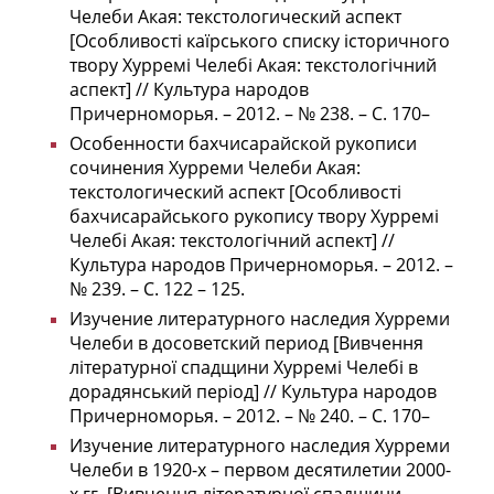
Челеби Акая: текстологический аспект
[Особливості каїрського списку історичного
твору Хурремі Челебі Акая: текстологічний
аспект] // Культура народов
Причерноморья. – 2012. – № 238. – С. 170–
Особенности бахчисарайской рукописи
сочинения Хурреми Челеби Акая:
текстологический аспект [Особливості
бахчисарайського рукопису твору Хурремі
Челебі Акая: текстологічний аспект] //
Культура народов Причерноморья. – 2012. –
№ 239. – С. 122 – 125.
Изучение литературного наследия Хурреми
Челеби в досоветский период [Вивчення
літературної спадщини Хурремі Челебі в
дорадянський період] // Культура народов
Причерноморья. – 2012. – № 240. – С. 170–
Изучение литературного наследия Хурреми
Челеби в 1920-х – первом десятилетии 2000-