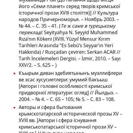
його «Семи планет» серед творів кримської
історичної прози XVIII століття)] // Культура
народов Причерноморья. – Ноябрь 2003. –
№ 44. – С. 35 – 41. (
Те ж саме в турецькому
перекладі
: Seyityahya N. Seyyid Muhammed
Rıza’nın Kökeni (XVIII. Yüzyıl Mensur Kırım
Tarihleri Arasında “Es Sebü’s Seyyar’ın Yeri
Hakkında) / Rusçadan çeviren: Serkan ACAR //
Tarih İncelemeleri Dergisi. – İzmir, 2010. – Sayı
XXV/2. – S. 625 – )
Къырым диван эдебияты­нынъ муэллифлери
ве эсас хусусиетлери: умумий бакъыш
[Автори і головні особливості кримської
придворної літератури: огляд] // Йылдыз. –
2004. – № 4. – С. 65 – 105; № 5. – С. 83 – 108.
Авторы и сфера бытования
крымскотатарской исторической прозы XV –
XVIII вв. [Автори і сфера існування
кримськотатарської історичної прози XV –