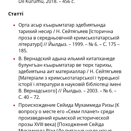
Dil Kurumu, 2018. – 456 с.
Статті
Орта асыр къырымтатар эдебиятында
тарихий несир / Н. Сейтягьяев [Історична
проза в середньовічній кримськотатарській
літературі] // Йылдыз. – 1999. – № 6. – С. 175 –
185.
В. Вернадский адына ильмий китапханеде
булунгъан къырымтатар ве тюрк тарихы,
эдебиятына аит материаллар / Н. Сейтягьяев
[Матеріали з кримськотатарської і турецької
історії і літератури в науковій бібліотеці імені
В. Вернадського] // Йылдыз. – 2003. – № 6. –
С. 40 – 72.
Происхождение Сейида Мухаммеда Ризы (К
вопросу о месте его «Семи планет» среди
произведений крымской исторической
прозы XVIII века) [Походження Сейіда
Мухаммеда Різи (До питання щодо місця