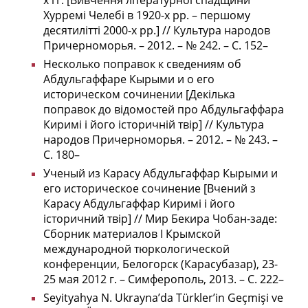
х гг. [Вивчення літературної спадщини
Хурремі Челебі в 1920-х рр. – першому
десятилітті 2000-х рр.] // Культура народов
Причерноморья. – 2012. – № 242. – С. 152–
Несколько поправок к сведениям об
Абдульгаффаре Кырыми и о его
историческом сочинении [Декілька
поправок до відомостей про Абдульгаффара
Киримі і його історичній твір] // Культура
народов Причерноморья. – 2012. – № 243. –
С. 180–
Ученый из Карасу Абдульгаффар Кырыми и
его историческое сочинение [Вчений з
Карасу Абдульгаффар Киримі і його
історичний твір] // Мир Бекира Чобан-заде:
Сборник материалов I Крымской
международной тюркологической
конференции, Белогорск (Карасубазар), 23-
25 мая 2012 г. – Симферополь, 2013. – С. 222–
Seyityahya N. Ukrayna’da Türkler’in Geçmişi ve