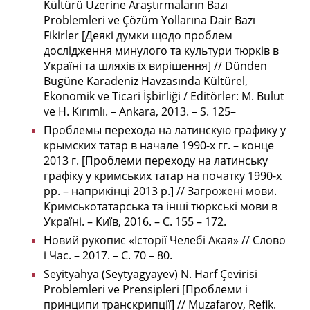
Kültürü Üzerine Araştırmaların Bazı
Problemleri ve Çözüm Yollarına Dair Bazı
Fikirler [Деякі думки щодо проблем
дослідження минулого та культури тюрків в
Україні та шляхів їх вирішення] // Dünden
Bugüne Karadeniz Havzasında Kültürel,
Ekonomik ve Ticari İşbirliği / Editörler: M. Bulut
ve H. Kırımlı. – Ankara, 2013. – S. 125–
Проблемы перехода на латинскую графику у
крымских татар в начале 1990-х гг. – конце
2013 г. [Проблеми переходу на латинську
графіку у кримських татар на початку 1990-х
рр. – наприкінці 2013 р.] // Загрожені мови.
Кримськотатарська та інші тюркські мови в
Україні. – Київ, 2016. – С. 155 – 172.
Новий рукопис «Історії Челебі Акая» // Слово
і Час. – 2017. – С. 70 – 80.
Seyityahya (Seytyagyayev) N. Harf Çevirisi
Problemleri ve Prensipleri [Проблеми і
принципи транскрипції] // Muzafarov, Refik.