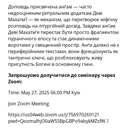
Доповідь присвячена анґам — часто
недооціненим ритуальним додаткам Деві
Махатм’ї — як механізм, що перетворює міфічну
розповідь на літургійний досвід. Завдяки анґам
Деві Махатм’я перестає бути просто фрагментом
пуранічного епосу та стає динамічними
воротами у священний простір. Анґи далеко не є
периферійними текстами, вони функціонують як
тантричні ключі, що розблоковують живу
присутність Богині в основному гімні.
Запрошуємо долучитися до семінару через
Zoom:
Time: May 27, 2025 06:00 PM Kyiv
Join Zoom Meeting
https://us04web.zoom.us/j/75697026912?
pwd=QoomalhjO0aW55BpGBPo9abykMZsfW.1