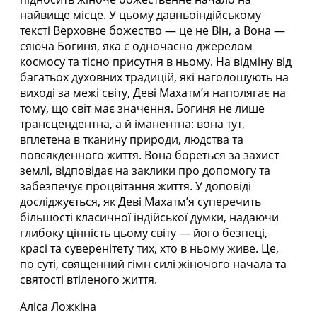
найвище місце. У цьому давньоіндійському
тексті Верховне божество — це не Він, а Вона —
сяюча Богиня, яка є одночасно джерелом
космосу та тісно присутня в ньому. На відміну від
багатьох духовних традицій, які наголошують на
виході за межі світу, Деві Махатм’я наполягає на
тому, що світ має значення. Богиня не лише
трансцендентна, а й іманентна: вона тут,
вплетена в тканину природи, людства та
повсякденного життя. Вона бореться за захист
землі, відповідає на заклики про допомогу та
забезпечує процвітання життя. У доповіді
досліджується, як Деві Махатм’я суперечить
більшості класичної індійської думки, надаючи
глибоку цінність цьому світу — його безпеці,
красі та суверенітету тих, хто в ньому живе. Це,
по суті, священний гімн силі жіночого начала та
святості втіленого життя.
Аліса Ложкіна