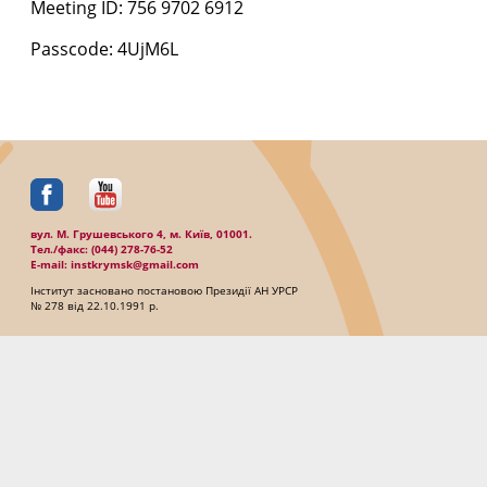
Meeting ID: 756 9702 6912
Passcode: 4UjM6L
вул. М. Грушевського 4, м. Київ, 01001.
Тел./факc: (044) 278-76-52
E-mail: instkrymsk@gmail.com
Інститут засновано постановою Президії АН УРСР
№ 278 від 22.10.1991 р.