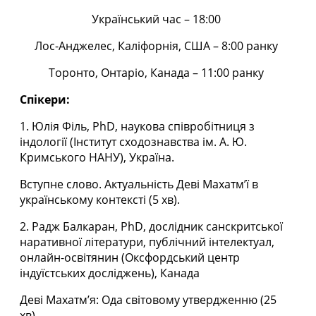
Український час – 18:00
Лос-Анджелес, Каліфорнія, США – 8:00 ранку
Торонто, Онтаріо, Канада – 11:00 ранку
Спікери:
1. Юлія Філь, PhD, наукова співробітниця з
індології (Інститут сходознавства ім. А. Ю.
Кримського НАНУ), Україна.
Вступне слово. Актуальність Деві Махатм’ї в
українському контексті (5 хв).
2. Радж Балкаран, PhD, дослідник санскритської
наративної літератури, публічний інтелектуал,
онлайн-освітянин (Оксфордський центр
індуїстських досліджень), Канада
Деві Махатм’я: Ода світовому утвердженню (25
хв).