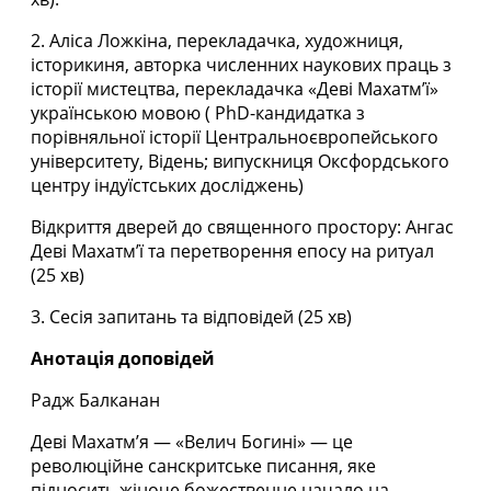
2. Аліса Ложкіна, перекладачка, художниця,
історикиня, авторка численних наукових праць з
історії мистецтва, перекладачка «Деві Махатм’ї»
українською мовою ( PhD-кандидатка з
порівняльної історії Центральноєвропейського
університету, Відень; випускниця Оксфордського
центру індуїстських досліджень)
Відкриття дверей до священного простору: Ангас
Деві Махатм’ї та перетворення епосу на ритуал
(25 хв)
3. Сесія запитань та відповідей (25 хв)
Анотація доповідей
Радж Балканан
Деві Махатм’я — «Велич Богині» — це
революційне санскритське писання, яке
підносить жіноче божественне начало на