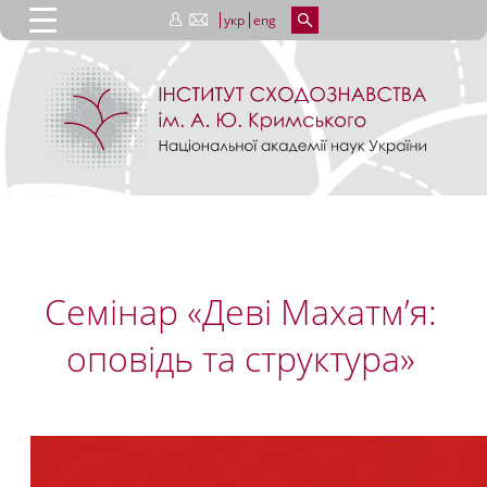
укр
eng
Семінар «Деві Махатм’я:
оповідь та структура»