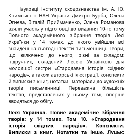
Науковці Інституту сходознавства ім. А. Ю.
Кримського НАН України Дмитро Бурба, Олена
Огнєва, Віталій Приймаченко, Олена Романова
взяли участь у підготовці до видання 10-го тому
Повного академічного зібрання творів Лесі
Українки у 14 томах, до якого увійшли всі
знайдені на сьогодні тексти письменниці. Твори,
що включено до нього, різні за складом:
підручник, складений Лесею Українкою для
молодшої сестри «Стародавня історія східних
народів», а також авторські ілюстрації, конспекти
й виписки з книг, нотатки і матеріали до художніх
творів письменниці. Переважна більшість
текстів, представлених у цьому томі, вперше
вводяться до обігу.
Леся Українка. Повне академічне зібрання
творів: у 14 томах. Том 10. «Стародавня
історія східних народів». Конспекти.
Виписки з книг. Нотатки та інше. Луцьк: