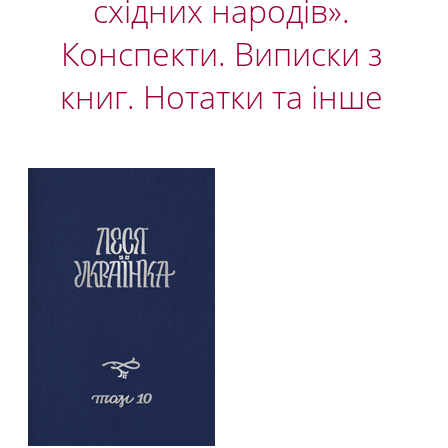
східних народів».
Конспекти. Виписки з
книг. Нотатки та інше