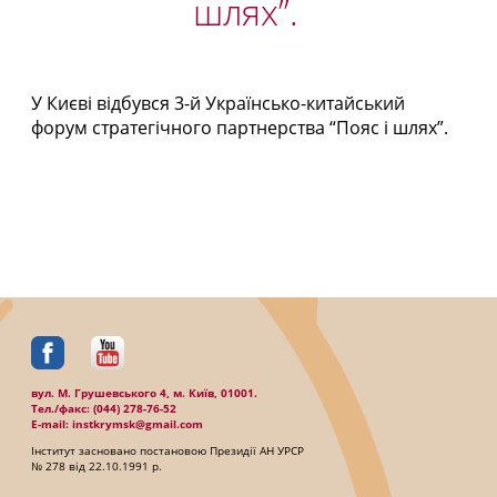
шлях”.
У Києві відбувся 3-й Українсько-китайський
форум стратегічного партнерства “Пояс і шлях”.
вул. М. Грушевського 4, м. Київ, 01001.
Тел./факc: (044) 278-76-52
E-mail: instkrymsk@gmail.com
Інститут засновано постановою Президії АН УРСР
№ 278 від 22.10.1991 р.