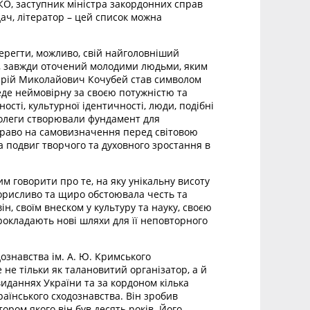
КО, заступник міністра закордонних справ
дач, літератор – цей список можна
берегти, можливо, свій найголовніший
ий, завжди оточений молодими людьми, яким
, Юрій Миколайович Кочубей став символом
веде неймовірну за своєю потужністю та
ості, культурної ідентичності, люди, подібні
колеги створювали фундамент для
 право на самовизначення перед світовою
а подвиг творчого та духовного зростання в
 говорити про те, на яку унікальну висоту
корисливо та щиро обстоювала честь та
він, своїм внеском у культуру та науку, своєю
рокладають нові шляхи для її неповторного
ознавства ім. А. Ю. Кримського
 не тільки як талановитий організатор, а й
виданнях України та за кордоном кілька
раїнського сходознавства. Він зробив
ором якого він був десять років. Його