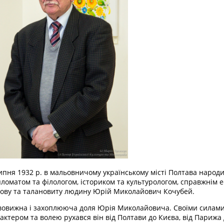
ипня 1932 р. в мальовничому українському місті Полтава народи
ломатом та філологом, істориком та культурологом, справжнім е
ову та талановиту людину Юрій Миколайович Кочубей.
овижна і захоплююча доля Юрія Миколайовича. Своїми силами, 
актером та волею рухався він від Полтави до Києва, від Пари