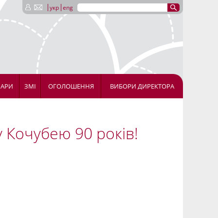
укр
eng
НАРИ
ЗМІ
ОГОЛОШЕННЯ
ВИБОРИ ДИРЕКТОРА
 Кочубею 90 років!