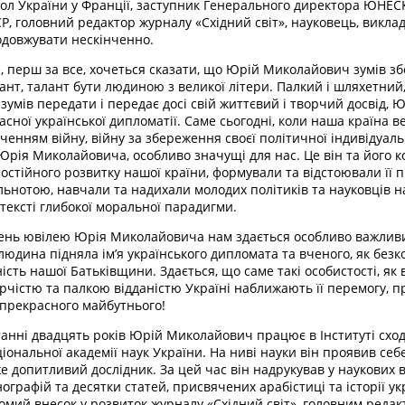
ол України у Франції, заступник Генерального директора ЮНЕС
Р, головний редактор журналу «Східний світ», науковець, викла
довжувати нескінченно.
, перш за все, хочеться сказати, що Юрій Миколайович зумів з
ант, талант бути людиною з великої літери. Палкий і шляхетн
 зумів передати і передає досі свій життєвий і творчий досвід
асної української дипломатії. Саме сьогодні, коли наша країна 
ченням війну, війну за збереження своєї політичної індивідуальн
Юрія Миколайовича, особливо значущі для нас. Це він та його 
остійного розвитку нашої країни, формували та відстоювали її
льнотою, навчали та надихали молодих політиків та науковців н
тексті глибокої моральної парадигми.
ень ювілею Юрія Миколайовича нам здається особливо важливим
людина підняла ім’я українського дипломата та вченого, як без
ність нашої Батьківщини. Здається, що саме такі особистості, як 
рчістю та палкою відданістю Україні наближають її перемогу, п
прекрасного майбутнього!
анні двадцять років Юрій Миколайович працює в Інституті сход
іональної академії наук України. На ниві науки він проявив себе
е допитливий дослідник. За цей час він надрукував у наукових 
ографій та десятки статей, присвячених арабістиці та історії ук
омий внесок у розвиток журналу «Східний світ», головним редакт