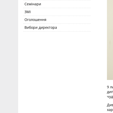
Семінари
ЗМІ
Оголошення
Вибори директора
9 л
дип
чуд
Див
хар