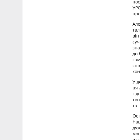
пос
УРС
про
Але
тал
він
суч
зна
до 
сам
спі
кон
У д
ця 
гід
тво
та 
Ост
Нац
дуж
мон
ваг