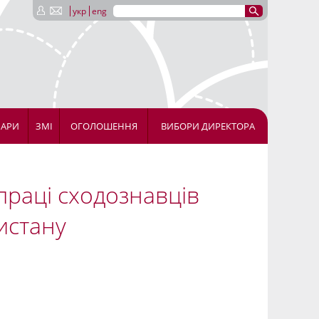
укр
eng
НАРИ
ЗМІ
ОГОЛОШЕННЯ
ВИБОРИ ДИРЕКТОРА
праці сходознавців
истану