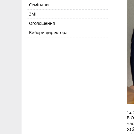
Семінари
ЗМІ
Оголошення
Вибори директора
12 
В.О
час
Узб