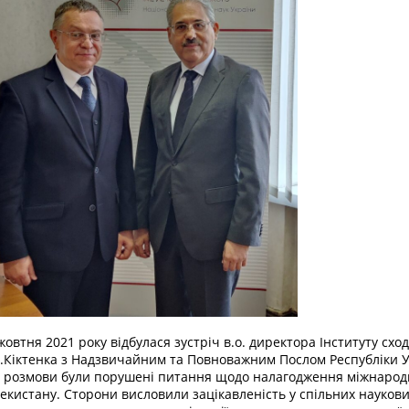
жовтня 2021 року відбулася зустріч в.о. директора Інституту сх
.Кіктенка з Надзвичайним та Повноважним Послом Республіки Уз
 розмови були порушені питання щодо налагодження міжнародн
екистану. Сторони висловили зацікавленість у спільних наукови