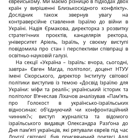
єврейському. Ми маємо різницю в підходах двох
країн у вирішенні Близькосхідного конфлікту».
Дослідник також звернув увагу на
контраверсійне ставлення Ізраїлю до війни в
Україні. Надія Єрмакова, директорка з розвитку
стратегічних проєктів, канцелярія ректора,
університет Аріель, Ізраїль, у своєму виступі
повідомила про стан і перспективи співпраці в
освітньо-науковій галузі.
На секції «Україна – Ізраїль: вчора, сьогодні,
завтра» Євген Магда, політолог, доцент НТУУ
імені Сікорського, директор Інституту світової
політики виступив із темою «Досвід Ізраїлю для
України: міфи та реалії»; український історик та
політолог В’ячеслав Ліхачов аналізував «Пам’ять
про Голокост в українсько-ізраїльських
відносинах: об’єднуючий чи конфронтаційний
чинник?»; виступ журналіста та відомого
ізраїльського видавця Олександра Разґона до
Дня пам’яті українців, які рятували євреїв під час
Другої світової, був присвячений поетесі Аллі