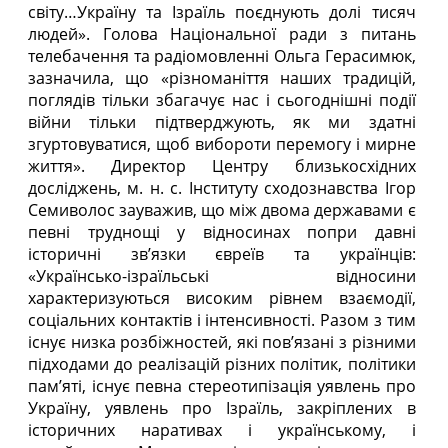
світу…Україну та Ізраїль поєднують долі тисяч
людей». Голова Національної ради з питань
телебачення та радіомовленні Ольга Герасимюк,
зазначила, що «різноманіття наших традицій,
поглядів тільки збагачує нас і сьогоднішні події
війни тільки підтверджують, як ми здатні
згуртовуватися, щоб вибороти перемогу і мирне
життя». Директор Центру близькосхідних
досліджень, м. н. с. Інституту сходознавства Ігор
Семиволос зауважив, що між двома державами є
певні труднощі у відносинах попри давні
історичні зв’язки євреїв та українців:
«Українсько-ізраїльські відносини
характеризуються високим рівнем взаємодії,
соціальних контактів і інтенсивності. Разом з тим
існує низка розбіжностей, які пов’язані з різними
підходами до реалізацій різних політик, політики
пам’яті, існує певна стереотипізація уявлень про
Україну, уявлень про Ізраїль, закріплених в
історичних наративах і українському, і