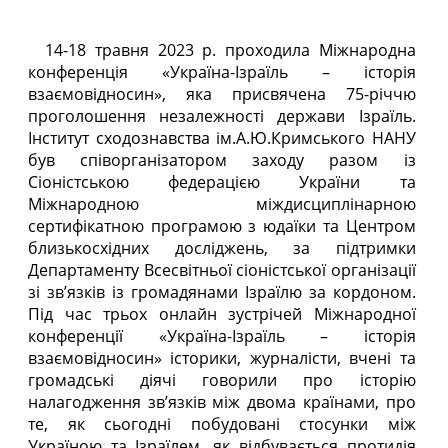
14-18 травня 2023 р. проходила Міжнародна
конференція «Україна-Ізраїль – історія
взаємовідносин», яка присвячена 75-річчю
проголошення незалежності держави Ізраїль.
Інститут сходознавства ім.А.Ю.Кримського НАНУ
був співорганізатором заходу разом із
Сіоністською федерацією України та
Міжнародною міждисциплінарною
сертифікатною програмою з юдаїки та Центром
близькосхідних досліджень, за підтримки
Департаменту Всесвітньої сіоністської організації
зі зв’язків із громадянами Ізраїлю за кордоном.
Під час трьох онлайн зустрічей Міжнародної
конференції «Україна-Ізраїль – історія
взаємовідносин» історики, журналісти, вчені та
громадські діячі говорили про історію
налагодження зв’язків між двома країнами, про
те, як сьогодні побудовані стосунки між
Україною та Ізраїлем, як відбувається протидія