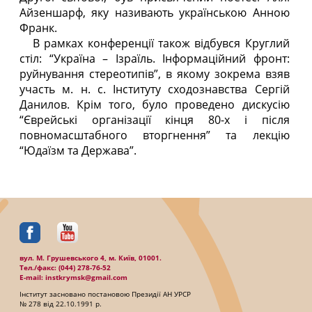
Айзеншарф, яку називають українською Анною
Франк.
В рамках конференції також відбувся Круглий
стіл: “Україна – Ізраїль. Інформаційний фронт:
руйнування стереотипів”, в якому зокрема взяв
участь м. н. с. Інституту сходознавства Сергій
Данилов. Крім того, було проведено дискусію
“Єврейські організації кінця 80-х і після
повномасштaбного вторгнення” та лекцію
“Юдаїзм та Держава”.
вул. М. Грушевського 4, м. Київ, 01001.
Тел./факc: (044) 278-76-52
E-mail: instkrymsk@gmail.com
Інститут засновано постановою Президії АН УРСР
№ 278 від 22.10.1991 р.