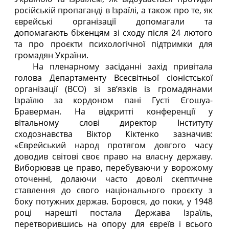
російській пропаганді в Ізраїлі, а також про те, як
єврейські організації допомагали та
допомагають біженцям зі сходу після 24 лютого
та про проєкти психологічної підтримки для
громадян України.
На пленарному засіданні захід привітала
голова Департаменту Всесвітньої сіоністської
організації (ВСО) зі зв’язків із громадянами
Ізраїлю за кордоном пані Густі Єгошуа-
Браверман. На відкритті конференції у
вітальному слові директор Інституту
сходознавства Віктор Кіктенко зазначив:
«Єврейський народ протягом довгого часу
доводив світові своє право на власну державу.
Виборював це право, перебуваючи у ворожому
оточенні, долаючи часто доволі скептичне
ставлення до свого національного проєкту з
боку потужних держав. Боровся, до поки, у 1948
році нарешті постала Держава Ізраїль,
перетворившись на опору для євреїв і всього