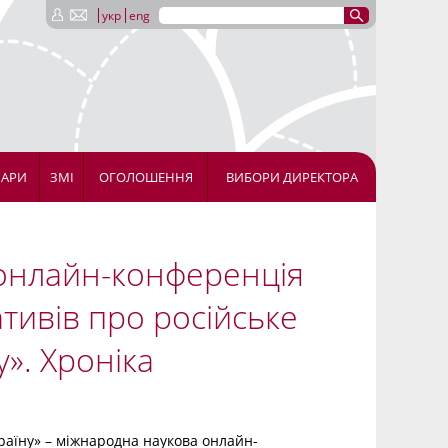
укр
eng
НАРИ
ЗМІ
ОГОЛОШЕННЯ
ВИБОРИ ДИРЕКТОРА
 онлайн-конференція
тивів про російське
». Хроніка
раїну» – міжнародна наукова онлайн-