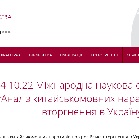
ПІРАНТУРА
БІБЛІОТЕКА
ПУБЛІКАЦІЇ
КОНФЕРЕНЦІІ
СЕМІ
14.10.22 Міжнародна наукова
«Аналіз китайськомовних нара
вторгнення в Україну
аліз китайськомовних наративів про російське вторгнення в Ук