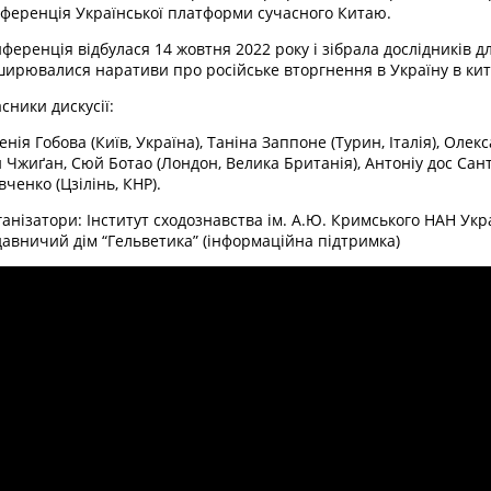
ференція Української платформи сучасного Китаю.
ференція відбулася 14 жовтня 2022 року і зібрала дослідників д
ирювалися наративи про російське вторгнення в Україну в кит
сники дискусії:
енія Гобова (Київ, Україна), Таніна Заппоне (Турин, Італія), Олек
 Чжиґан, Сюй Ботао (Лондон, Велика Британія), Антоніу дос Сант
ченко (Цзілінь, КНР).
анізатори: Інститут сходознавства ім. А.Ю. Кримського НАН Укра
авничий дім “Гельветика” (інформаційна підтримка)