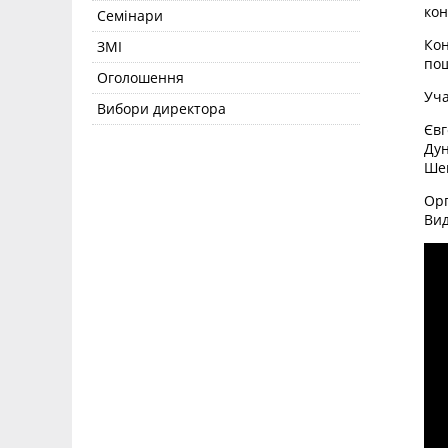
кон
Семінари
Кон
ЗМІ
пош
Оголошення
Уча
Вибори директора
Євг
Дун
Шев
Орг
Вид