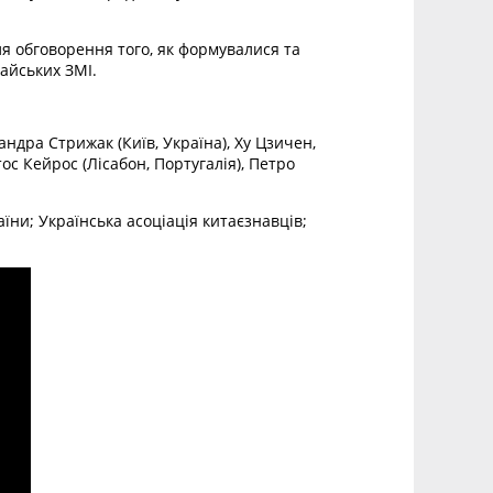
ля обговорення того, як формувалися та
айських ЗМІ.
сандра Стрижак (Київ, Україна), Ху Цзичен,
ос Кейрос (Лісабон, Португалія), Петро
їни; Українська асоціація китаєзнавців;