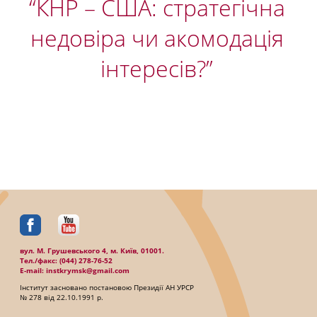
“КНР – США: стратегічна
недовіра чи акомодація
інтересів?”
вул. М. Грушевського 4, м. Київ, 01001.
Тел./факc: (044) 278-76-52
E-mail: instkrymsk@gmail.com
Інститут засновано постановою Президії АН УРСР
№ 278 від 22.10.1991 р.