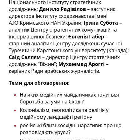
Національного інституту стратегічних
досліджень;
Данило Радівілов
– заступник
директора Інституту сходознавства імені
А.Ю.Кримського НАН України;
Ірина Субота
–
аналітик Центру стратегічних комунікацій та
інформаційної безпеки;
Євгенія Габер
–
старший аналітик Центру досліджень сучасної
Туреччини Карлтонського університету (Канада);
Саід Саллям
– директор Центру стратегічних
досліджень “Віжин”;
Мухаммад Ароггі
–
керівник Ради арабських журналістів.
Теми для обговорення:
На яких медійних майданчиках точиться
боротьба за уми на Сході?
Колоніалізм, геополітика та релігія у
медійному ландшафті регіону
російські близькосхідні наративи: про що
розповідають уруси?