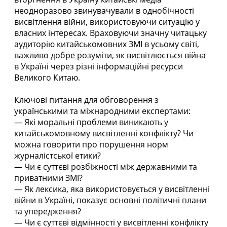
неодноразово звинувачували в однобічності
висвітлення війни, використовуючи ситуацію у
власних інтересах. Враховуючи значну читацьку
аудиторію китайськомовних ЗМІ в усьому світі,
важливо добре розуміти, як висвітлюється війна
в Україні через різні інформаційні ресурси
Великого Китаю.
Ключові питання для обговорення з
українськими та міжнародними експертами:
— Які моральні проблеми виникають у
китайськомовному висвітленні конфлікту? Чи
можна говорити про порушення норм
журналістської етики?
— Чи є суттєві розбіжності між державними та
приватними ЗМІ?
— Як лексика, яка використовується у висвітленні
війни в Україні, показує основні політичні плани
та упередження?
— Чи є суттєві відмінності у висвітленні конфлікту