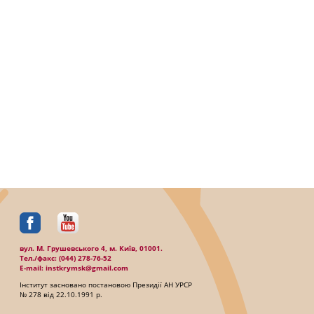
вул. М. Грушевського 4, м. Київ, 01001.
Тел./факc: (044) 278-76-52
E-mail: instkrymsk@gmail.com
Інститут засновано постановою Президії АН УРСР
№ 278 від 22.10.1991 р.